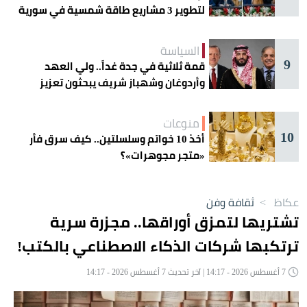
لتطوير 3 مشاريع طاقة شمسية في سورية
السياسة
9
قمة ثلاثية في جدة غداً.. ولي العهد
وأردوغان وشهباز شريف يبحثون تعزيز
التعاون
منوعات
10
أخذ 10 خواتم وسلسلتين.. كيف سرق فأر
«متجر مجوهرات»؟
عكاظ
>
ثقافة وفن
تشتريها لتمزق أوراقها.. مجزرة سرية
ترتكبها شركات الذكاء الاصطناعي بالكتب!
7 أغسطس 2026 - 14:17 | آخر تحديث 7 أغسطس 2026 - 14:17