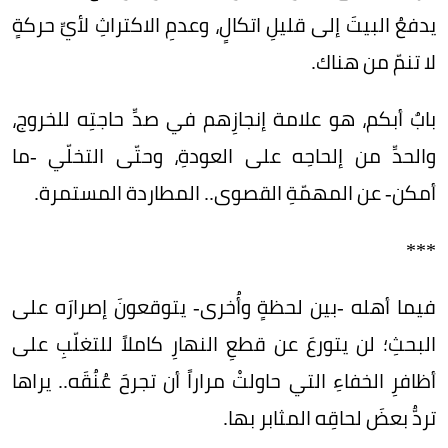
يدفعُ البيتَ إلى قليلِ اتكالٍ، وعدمِ الاكتراثِ لأيِّ حركةٍ
لا تنمّ من هناك.
بابٌ أبكم، هو علامة إنجازِهم في صدِّ حاجتِه للخروج،
والحدِّ من إلحاحِه على العودةِ، وحتّى التخلّي -ما
أمكن- عن المهمّةِ القصوى.. المطاردة المستمرة.
***
فيما أهله -بين لحظةٍ وأُخرى- يتوقعونَ إصرارَه على
البحثِ؛ لن يتورعَ عن قطعِ النهارِ كاملاً للتغلّبِ على
أظافرِ الخفاءِ التي حاولتْ مراراً أن تجرحَ عُنُقَه.. يراها
تردُّ بعضَ لحاقِه المثابر بها.