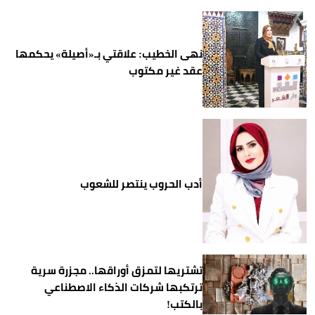
نهى الخطيب: علاقتي بـ«أصيلة» يحكمها
عقد غير مكتوب
أدب الحروب ينتصر للشعوب
تشتريها لتمزق أوراقها.. مجزرة سرية
ترتكبها شركات الذكاء الاصطناعي
بالكتب!