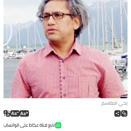
يحي امقاسم
تابع قناة عكاظ على الواتساب