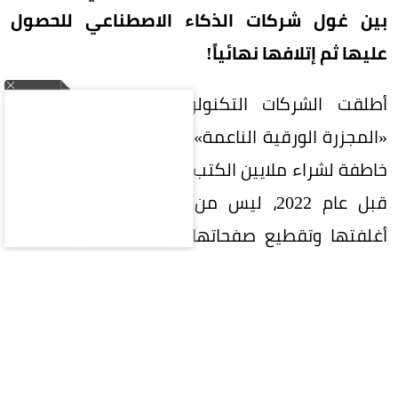
بين غول شركات الذكاء الاصطناعي للحصول
عليها ثم إتلافها نهائياً!
أطلقت الشركات التكنولوجية الكبرى ما يُشبه
«المجزرة الورقية الناعمة»، حيث تعقد صفقات شراء
خاطفة لشراء ملايين الكتب المطبوعة خاصة الصادرة
قبل عام 2022، ليس من أجل القراءة، بل لفصل
أغلفتها وتقطيع صفحاتها ورقمنتها عبر ماسحات
ضوئية فائقة السرعة، قبل رميها في القمامة!
لماذا يفضل الذكاء الاصطناعي الكتب
الممزقة؟