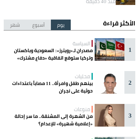
منذ 40 دقيقة
الأكثر قراءة
يوم
أسبوع
شهر
السياسة
1
مصدران لـ«رويترز»: السعودية وباكستان
وتركيا ستوقع اتفاقية «دفاع مشترك»
اليوم في جدة
محليات
2
بينهم طفل وامرأة.. 11 مصاباً باعتداءات
حوثية على نجران
منوعات
3
من الشهرة إلى المشنقة.. ما سر إحالة
«إعلامية شهيرة» للإعدام؟