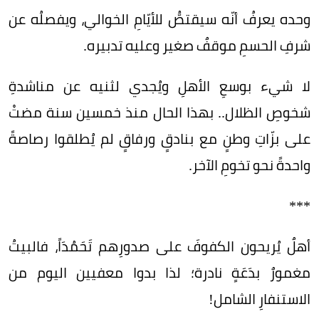
وحده يعرفُ أنّه سيقتصُّ للأيّامِ الخوالي، ويفصلُه عن
شرفِ الحسمِ موقفٌ صغير وعليه تدبيره.
لا شيء بوسعِ الأهلِ ويُجدي لثنيه عن مناشدةِ
شخوصِ الظلال.. بهذا الحال منذ خمسين سنة مضتْ
على بزّاتِ وطنٍ مع بنادقٍ ورفاقٍ لم يُطلقوا رصاصةً
واحدةً نحو تخومِ الآخر.
***
أهلٌ يُريحون الكفوفَ على صدورِهم تَحَمُدَاً، فالبيتُ
مغمورٌ بدَعَةٍ نادرة؛ لذا بدوا معفيين اليوم من
الاستنفارِ الشامل!