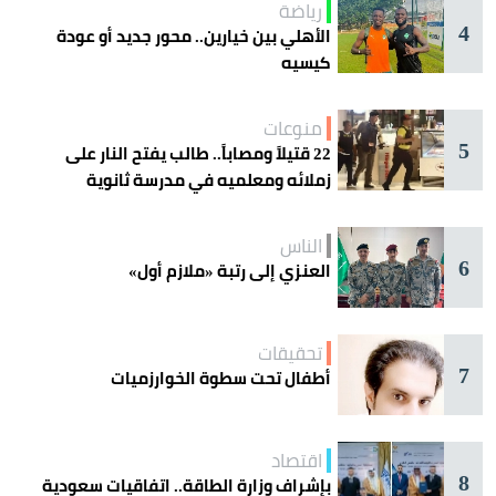
رياضة
4
الأهلي بين خيارين.. محور جديد أو عودة
كيسيه
منوعات
5
22 قتيلاً ومصاباً.. طالب يفتح النار على
زملائه ومعلميه في مدرسة ثانوية
الناس
6
العنزي إلى رتبة «ملازم أول»
تحقيقات
7
أطفال تحت سطوة الخوارزميات
اقتصاد
8
بإشراف وزارة الطاقة.. اتفاقيات سعودية