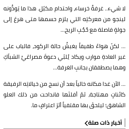
لا شيء.. غرفةٌ خرساء، واحتدام مكبّل. هذا ما يَودُّونه
لينجو من معركتِه التي يلزم حسمها متى هرعَ إلى
جولةٍ فاصلة مع حُجُبِ الريح...
... لكنّ هواءً طفيفاً يغبشُ حالة الركود، فالباب على
غير العادةِ موارب ويكاد يُلبّي دعوةَ مصراعَيْ الشباّكِ
وهما يصطفقان بجانبِ الغرفة...
... الآن غدا مكانه خالياً بعد أن نسج من خيالاتِه الرفيقة
كائناتٍ مهتاجة، ثمّ أفلتَها فانداحت من ذلك العلو
الشاهق؛ ليلحقَ بها مقتفياً أثرَ اعترافٍ ما.
أخبار ذات صلة