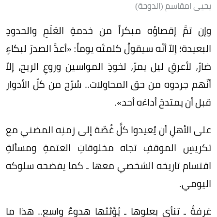
يحيى امقاسم (الدوحة)
وإن تمَّ إقصاؤه مبكراً من خدمةِ العَلَمِ والحدودِ
البعيدة؛ إلاّ أنّه سيقولُ كلمتَه يوماً: «أعدَّ الصدرَ لبكاءٍ
ضارّ، لأعرقِ ليل يمرّ، لخوذِ المواسين وروعِ الريح، إلاّ
أنّهم جردوه من حق المحاولات.. سُرّح من كلّ الأدوار
قبل أن يمتدحَ أداءَه أحد».
على الأهلِ أن يُعيدوا كلَّ غُصّة إلى زمنِه المضني مع
تكريسِ الموقفِ تجاه مخلوقاتِ العتمةِ ومسألةِ
اقتسام تاريخه الشخصي معها ـ كما يفضحه سلوكه
اليومي.
غرفةٌ ـ تنأى بعلوها ـ يُؤثثها هدوءٌ واسع.. هذا ما