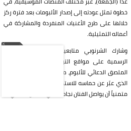
غداً (الجمعة)، عبر مختلف المنصات الموسيقية، في
خطوة تمثل عودته إلى إصدار الألبومات بعد فترة ركز
خلالها على طرح الأغنيات المنفردة والمشاركة في
أعماله التمثيلية.
وشارك الشرنوبي متابعيه الإعلان عبر حساباته
الرسمية على مواقع التواصل الاجتماعي، مرفقاً
الملصق الدعائي للألبوم، ما أثار تفاعلاً من جمهوره،
الذي عبّر عن حماسه للاستماع إلى الأغنيات الجديدة،
متمنياً أن يواصل الفنان نجاحاته في المجال الغنائي.
ويضم الألبوم مجموعة من الأغنيات التي تعاون فيها
الشرنوبي مع عدد من الشعراء والملحنين والموزعين،