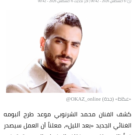
6 أغسطس 2026 - 00:42 | آخر تحديث 6 أغسطس 2026 - 00:42
«عكاظ» (جدة) OKAZ_online@
كشف الفنان محمد الشرنوبي موعد طرح ألبومه
الغنائي الجديد «بعد الليل»، معلناً أن العمل سيصدر