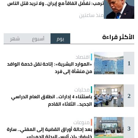
ترمب: نفضّل اتفاقاً مع إيران.. ولا نريد قتل الناس
منذ ساعتين
الأكثر قراءة
يوم
أسبوع
شهر
اقتصاد
1
«الموارد البشرية»: إتاحة نقل خدمة الوافد
من منشأة إلى فرد
محليات
2
باستثناء 4 إدارات.. انطلاق العام الدراسي
الجديد.. الثلاثاء القادم
منوعات
3
بعد إحالة أوراق القضية إلى المفتي.. سارة
خليفة: «لن ألبس البدلة الحمراء»