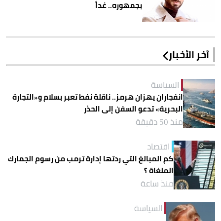
بجمهوره.. غداً
آخر الأخبار
السياسة
انفجاران يهزان هرمز.. ناقلة نفط تعبر بسلام و«التجارة
البحرية» تدعو السفن إلى الحذر
منذ 50 دقيقة
اقتصاد
كم المبالغ التي ردتها إدارة ترمب من رسوم الجمارك
الملغاة ؟
منذ ساعة
السياسة