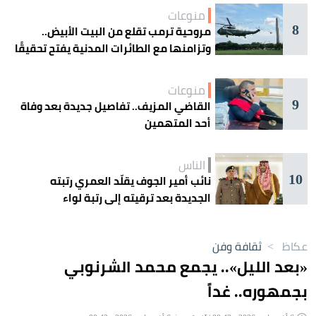
منوعات
8
مروحية ترمب تقلع من البيت الأبيض..
وتزامنها مع الطائرات المدنية يفتح تحقيقًا
جويًا
منوعات
9
القاضي المزيف.. تفاصيل جديدة بعد وفاة
أحد المتهمين
الناس
10
نائب أمير الجوف يقلّد العمري رتبته
الجديدة بعد ترقيته إلى رتبة لواء
عكاظ
>
ثقافة وفن
«بعد الليل».. يجمع محمد الشرنوبي
بجمهوره.. غداً