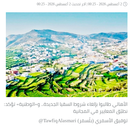
2 أغسطس 2026 - 00:25 | آخر تحديث 2 أغسطس 2026 - 00:25
الأهالي طالبوا بإلغاء شروط السقيا الجديدة.. و«الوطنية» تؤكد:
نطبّق المعايير في المجانية
توفيق الأسمري (بلّسمر) TawfiqAlasmari@