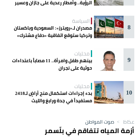
الرؤية.. وأمطار رعدية على جازان وعسير
السياسة
8
مصدران لـ«رويترز»: السعودية وباكستان
وتركيا ستوقع اتفاقية «دفاع مشترك»
اليوم في جدة
محليات
9
بينهم طفل وامرأة.. 11 مصاباً باعتداءات
حوثية على نجران
محليات
10
بدء إجراءات استكمال منح أراضٍ لـ2418
مستفيداً في جدة ورابغ والليث
عكاظ
>
صوت المواطن
أزمة المياه تتفاقم في بلّسمر