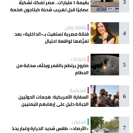
3
بقيمة 3 مليارات.. مصر تفكك تشكيلًا
عصابيًا قبل تهريب شحنة كبتاجون ضخمة
ثقافة وفن
4
فنانة مصرية تستغيث بـ«الداخلية» بعد
تعرُّضها لواقعة احتيال
منوعات
5
صاروخ يرتطم بالقمر ويخلّف سحابة من
الحطام
السياسة
6
السفارة الأمريكية: هجمات الحوثيين
الجبانة دليل على إرهابهم لليمنيين
محليات
7
«الأرصاد»: طقس شديد الحرارة وغبار يحدّ