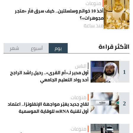
منوعات
أخذ 10 خواتم وسلسلتين.. كيف سرق فأر «متجر
مجوهرات»؟
منذ ساعة
الأكثر قراءة
يوم
أسبوع
شهر
الناس
1
أول مدير لـ«أم القرى».. رحيل راشد الراجح
أحد رواد التعليم الجامعي
منوعات
2
لقاح جديد يغيّر مواجهة الإنفلونزا.. اعتماد
أول تقنية mRNA للوقاية الموسمية
منوعات