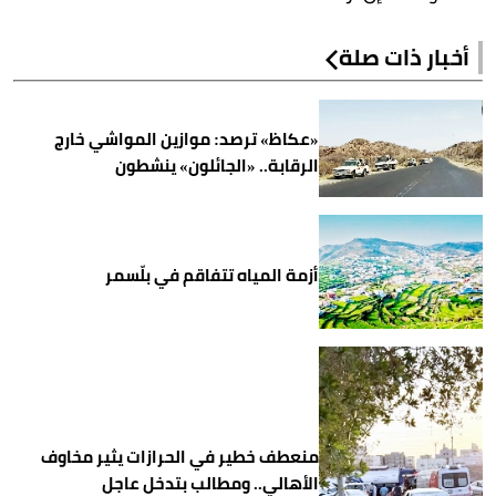
أخبار ذات صلة
«عكاظ» ترصد: موازين المواشي خارج
الرقابة.. «الجائلون» ينشطون
أزمة المياه تتفاقم في بلّسمر
منعطف خطير في الحرازات يثير مخاوف
الأهالي.. ومطالب بتدخل عاجل