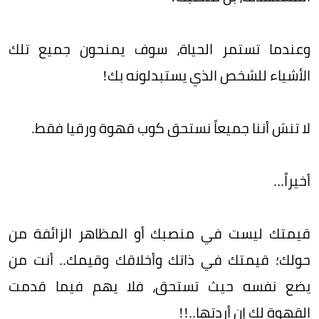
وعندما تستمر الحياة، سوف يمنحون جميع تلك
الأشياء للشخص الذي يستبدلونه بك!
لا تنسَ أننا جميعاً نستحق كوب قهوة ورقيا فقط.
أخيراً...
قيمتك ليست في منصبك أو المظاهر الزائفة من
حولك؛ قيمتك في ذاتك وأخلاقك وقيمك.. أنت من
يضع نفسه حيث تستحق، فلا يهم فيما قدمت
القهوة لك إن أردتها..!!