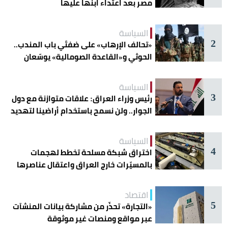
مصر بعد اعتداء ابنها عليها
السياسة
2
«تحالف الإرهاب» على ضفتَي باب المندب..
الحوثي و«القاعدة الصومالية» يوسّعان
دائرة الخطر
السياسة
3
رئيس وزراء العراق: علاقات متوازنة مع دول
الجوار.. ولن نسمح باستخدام أراضينا لتهديد
أمنها
السياسة
4
اختراق شبكة مسلحة تخطط لهجمات
بالمسيّرات خارج العراق واعتقال عناصرها
اقتصاد
5
«التجارة» تحذّر من مشاركة بيانات المنشآت
عبر مواقع ومنصات غير موثوقة