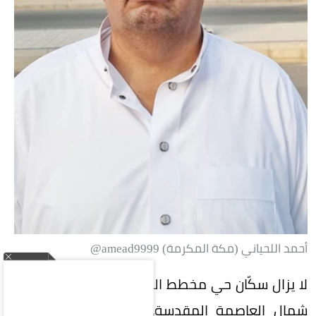
أحمد اللحياني (مكة المكرمة) amead9999@
لا يزال سكّان حي مخطط المنح 11 (الفيحاء الجديدة)
شمال العاصمة المقدسة، ينتظرون دخول خدمات