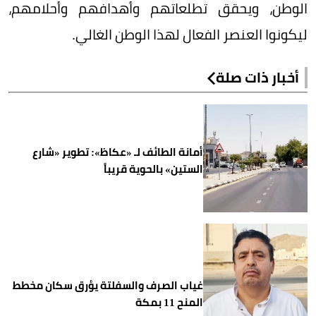
الوطن، ويحقق تطلعاتهم وأهدافهم وأحلامهم،
ليكونوا العنصر الفعال لهذا الوطن الغالي.
أخبار ذات صلة
أمانة الطائف لـ «عكاظ»: تطوير «شارع
الستين» بالحوية قريباً
غياب الصرف والسفلتة يؤرق سكان مخطط
المنح 11 بمكة