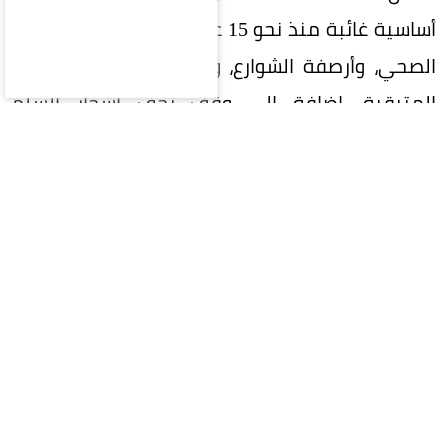
أساسية غائبة منذ نحو 15 عاماً، تشمل شبكة الصرف
الصحي، وأرصفة الشوارع، واستكمال سفلتة الطرق
المتبقية، إضافة إلى وقف زحف أشجار السَّلَم
الأمريكي والحد من ضوضاء الشاحنات التي تجوب
الحي.
وخلال جولة «عكاظ» في الحي، التقت عدداً من
السكان، منهم عبدالرحمن السلمي، الذي أوضح أن
وجود شبكة مياه محلاة لا يكفي في ظل غياب شبكة
الصرف الصحي، ما يحمّل الأهالي تكاليف شهرية
كبيرة ويجعل الأمر هاجساً يومياً يؤرق سكان العمائر
ويُطرح باستمرار في مجالس الحي، مشيراً إلى أن