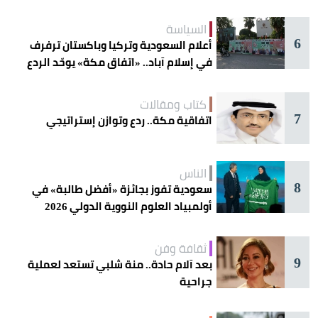
السياسة
6
أعلام السعودية وتركيا وباكستان ترفرف
في إسلام آباد.. «اتفاق مكة» يوحّد الردع
كتاب ومقالات
7
اتفاقية مكة.. ردع وتوازن إستراتيجي
الناس
8
سعودية تفوز بجائزة «أفضل طالبة» في
أولمبياد العلوم النووية الدولي 2026
ثقافة وفن
9
بعد آلام حادة.. منة شلبي تستعد لعملية
جراحية