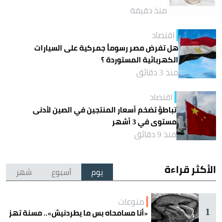
منذ دقيقة
اقتصاد
هل تفرض مصر رسوماً جمركية على السيارات
الكهربائية المستوردة ؟
منذ 3 دقائق
اقتصاد
تباطؤ تضخم أسعار المنتجين في الصين لأدنى
مستوى في 3 أشهر
منذ 9 دقائق
الأكثر قراءة
يوم
أسبوع
شهر
منوعات
1
«أنا مسامحاه بس ما يطردنيش».. مسنة تهز