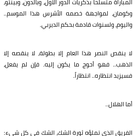
المباراة متسلحاً بذكريات الدور الأول، وبالدون، وبينتو،
وكومان، لمواجهة خصمه الأشرس هذا الموسم..
واليوم، ولسنوات قادمة بحكم الديربي.
لا ينقص النصر هذا العام إلا بطولة، لا ينقصه إلا
الذهب.. فهو أحوج ما يكون إليه. فإن لم يفعل،
فسيزيد انتظاره.. انتظاراً.
أما الهلال..
الفريق الذي تملؤه ثورة الشك، الشك في كل شيء: