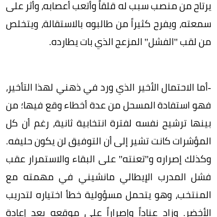
يرتاح من منصب سبب له قلقاً وأتعب أعصابه، وأثر على
سمعته، ويفرح كثيراً من طالبوه بالاستقالة، ويتخلص
من لقب "الفشل" المزعج الذي بات يطارده.
-أما الاحتمال الأخير الذي ورد في ذهني لهذا التأخير،
فهو استفادة المسحل من عدة أخطاء وقع فيها؛ من
بينها ترشيح نفسه لفترة انتخابية ثانية، رغم أن كل
المؤشرات كانت تشير إلى أن التوفيق لن يكون حليفه.
وكذلك إصراره و"تعنته" على البقاء والاستمرار عقب
فشل المدرب الإيطالي مانشيني في مهمته مع
المنتخب، وهو يتحمل مسؤولية خطأ اختياره لتدريب
الأخضر. وزاد عناداً وإصراراً على موقعه بعد إعادة