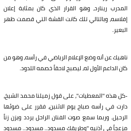
المدرب رينارد، وهو القرار الذي كان بمثابة إعلان
إفلاسه، وبالتالي تلك كانت القشة التي قصمت ظهر
البعير.
ناهيك عن أنه وضع الإعلام الرياضي في رأسه، وهو من
كان الداعم الأول له، ليصبح لاحقاً خصمه اللدود.
-كل هذه "المعطيات"، على قول زميلنا محمد الشيخ،
دارت في رأسه صباح يوم الاثنين، فقرر على ضوئها
الرحيل. وربما سمع صوت الفنان الراحل يردد ويزن زناً
مزعجاً في أذنيه "وطريقك مسدود.. مسدود.. مسدود