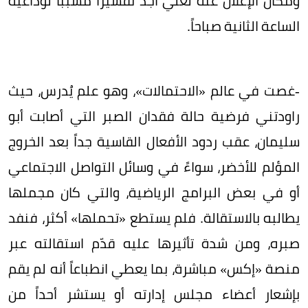
ومكان الإعلان عنه لعلي أجد تفسيراً مسبباً لوداعية
الساعة الثانية صباحاً.
-غصت في عالم «الاحتمالات»، وهو علم يُدرس، حيث
راودتني فرضية حالة فقدان الصبر التي أصابت أبو
سليمان، عقب ردود الأفعال القاسية جداً بعد الخروج
المؤلم للأخضر، سواءً في وسائل التواصل الاجتماعي
أو في بعض البرامج الرياضية، والتي كان مجملها
يطالبه بالاستقالة. فلم يستطع «تحملها» أكثر، فنفد
صبره، ومن شدة تأثيرها عليه قدّم استقالته عبر
منصة «إكس» مباشرة، بما يعطي انطباعاً أنه لم يقم
بإشعار أعضاء مجلس إدارته أو يستشر أحداً من