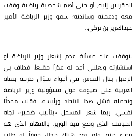
المقربين إليه، أو حتى أهم شخصية رياضية وقفت
معه ودعمته وساندته؛ سمو وزير الرياضة الأمير
عبدالعزيز بن تركي..
-توقفت عند مسألة عدم إشعار وزير الرياضة أو
استشارته ولعلني أجد له عذراً مقنعاً، فطاف بي
الزميل بتال القوس في أجواء سؤال طرحه بقناة
العربية على ضيوفه حول مسؤولية وزير الرياضة
وتحمله فشل هذا الاتحاد ورئيسه. فقلت محدثًا
نفسي: ربما شعر المسحل «بتأنيب ضمير» تجاه
الموقف الذي وضع فيه الوزير، والاتهام الذي هو
بريء منه، ولم يعد هناك مجال خوفاً لو طلب