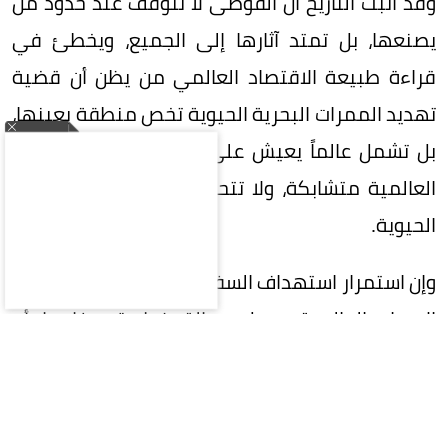
وقد أثبت التاريخ أن الفوضى لا تتوقف عند حدود من
يصنعها، بل تمتد آثارها إلى الجميع، ويخطئ في
قراءة طبيعة الاقتصاد العالمي من يظن أن قضية
تهديد الممرات البحرية الحيوية تخص منطقة بعينها،
بل تشمل عالماً يعيش على رقعة واحدة، فالمصالح
العالمية متشابكة، ولا تتحمل تعطيل أحد شرايينها
الحيوية.
وإن استمرار استهداف السفن التجارية وتهديد خطوط
الإمداد العالمية يرسل رسالة خطيرة مفادها أن
الفوضى يمكن أن تحل محل القانون، وإن استخدام
الممرات البحرية كورقة ضغط سياسية أو عسكرية
يمثل انتهاكاً للقوانين الدولية.