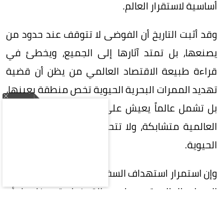
أساسية لاستقرار العالم.
وقد أثبت التاريخ أن الفوضى لا تتوقف عند حدود من
يصنعها، بل تمتد آثارها إلى الجميع، ويخطئ في
قراءة طبيعة الاقتصاد العالمي من يظن أن قضية
تهديد الممرات البحرية الحيوية تخص منطقة بعينها،
بل تشمل عالماً يعيش على رقعة واحدة، فالمصالح
العالمية متشابكة، ولا تتحمل تعطيل أحد شرايينها
الحيوية.
وإن استمرار استهداف السفن التجارية وتهديد خطوط
الإمداد العالمية يرسل رسالة خطيرة مفادها أن
الفوضى يمكن أن تحل محل القانون، وإن استخدام