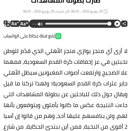
طارت بطولة المشاهدات
28 يونيو 2026 - 00:02 | آخر تحديث 28 يونيو 2026 - 00:02
--:--
تابع قناة عكاظ على الواتساب
لا أرى أي منجز يوازي منجز الأهلي الذي قدّم للوطن
نخبتين في عز إخفاقات كرة القدم السعودية، فمهما
علا الضجيج وارتفعت أصوات المغبونين سيظل الأهلي
جابر عثرات كرة القدم السعودية؛ ولهذا تركنا ما قيل
ويقال حول ذلك للباحثين عن بطولة المشاهدات التي
جاءت النتيجة عكس ما كانوا يأملون ويتوقعون بأنها
لهم، ولن ينافسهم عليها أحد، وهم من قالوا إن آسيا
2 أقوى من النخبة، فمن أين نبتدئ الحكاية، من شارع