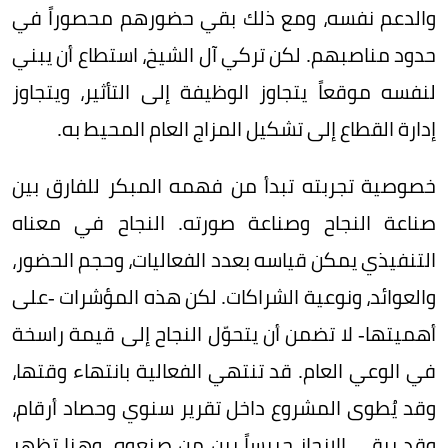
والدعم نفسه، ومع ذلك بقي حضورهم محصوراً في
حدود مناصبهم. لكن تركي آل الشيخ، استطاع أن يبني
لنفسه موقعاً يتجاوز الوظيفة إلى التأثير، ويتجاوز
إدارة القطاع إلى تشكيل المزاج العام المحيط به.
خصوصية تجربته تبدأ من فهمه المبكر للفارق بين
صناعة النجاح وصناعة صورته. النجاح في معناه
التنفيذي يمكن قياسه بعدد الفعاليات، وحجم الحضور،
والعوائد، ونوعية الشراكات. لكن هذه المؤشرات -على
أهميتها- لا تضمن أن يتحوّل النجاح إلى قيمة راسخة
في الوعي العام. قد تنتهي الفعالية بانتهاء وقتها،
وقد يُطوى المشروع داخل تقرير سنوي وحصاد أرقام،
وقد يبقى الإنجاز حبيساً بين من صنعوه. وهنا تظهر