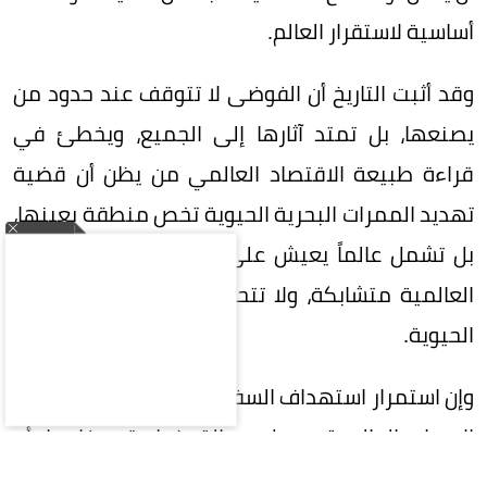
أساسية لاستقرار العالم.
وقد أثبت التاريخ أن الفوضى لا تتوقف عند حدود من
يصنعها، بل تمتد آثارها إلى الجميع، ويخطئ في
قراءة طبيعة الاقتصاد العالمي من يظن أن قضية
تهديد الممرات البحرية الحيوية تخص منطقة بعينها،
بل تشمل عالماً يعيش على رقعة واحدة، فالمصالح
العالمية متشابكة، ولا تتحمل تعطيل أحد شرايينها
الحيوية.
وإن استمرار استهداف السفن التجارية وتهديد خطوط
الإمداد العالمية يرسل رسالة خطيرة مفادها أن
الفوضى يمكن أن تحل محل القانون، وإن استخدام