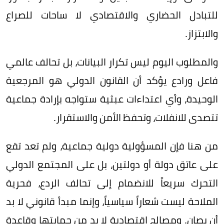
للتبادل الحضاري والاقتصادي لا ساحات للصراع
والابتزاز.
والمطلوب اليوم ليس تكرار البيانات، بل تحالف عالمي
فاعل ورادع يؤكد أن القانون الدولي هو المرجعية
الوحيدة، وأي اعتداءات عبثية ستواجه بإرادة جماعية
تتصدى للانفلات، وتحفظ الأمن والاستقرار.
من هنا فإن المسؤولية دولية جماعية، ولم تعد تقع
على عاتق دولة أو دولتين، بل على المجتمع الدولي
التحرك سريعاً للانضمام إلى تحالف الردع، فحرية
الملاحة ليست شعاراً سياسياً، وإنما مبدأ قانوني لا بد
أن يصان. ومصالح اقتصادية لا بد من حمايتها وقاعدة