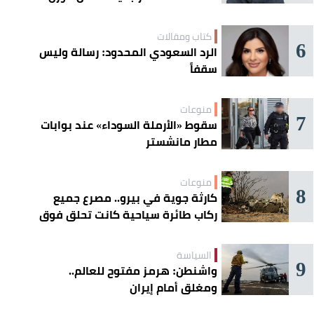
كتاب ومقالات
6
الرد السعودي المحدود: رسالة وليس
سقفاً
منوعات
7
سقوط «الأرملة السوداء» عند بوابات
مطار مانشستر
منوعات
8
كارثة جوية في بيرو.. مصرع جميع
ركاب طائرة سياحية كانت تحلق فوق
خطوط نازكا
السياسة
9
واشنطن: هرمز مفتوح للعالم..
ومغلق أمام إيران