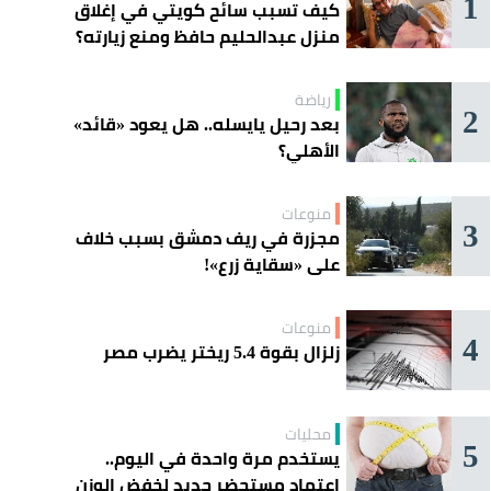
1
كيف تسبب سائح كويتي في إغلاق
منزل عبدالحليم حافظ ومنع زيارته؟
رياضة
2
بعد رحيل يايسله.. هل يعود «قائد»
الأهلي؟
منوعات
3
مجزرة في ريف دمشق بسبب خلاف
على «سقاية زرع»!
منوعات
4
زلزال بقوة 5.4 ريختر يضرب مصر
محليات
5
يستخدم مرة واحدة في اليوم..
اعتماد مستحضر جديد لخفض الوزن