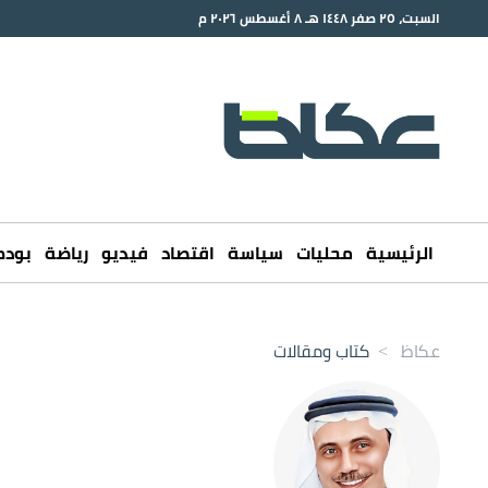
السبت، ٢٥ صفر ١٤٤٨ هـ ٨ أغسطس ٢٠٢٦ م
الرئيسية
محليات
سياسة
اقتصاد
فيديو
رياضة
بود
عكاظ
>
كتاب ومقالات