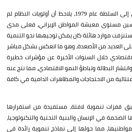
وبالنظر إلى واقع إيران منذ وصول نظام الخميني إلى السلطة عام 1979، يلاحظ أن أولويات النظام لم
تحسين مستوى معيشة المواطن الإيراني، فعلى مدى
تنزفت موارد هائلة كان يمكن توجيهها نحو التنمية
ت على العديد من الأصعدة، وهو ما انعكس بشكل مباشر
اقتصادي خلال السنوات الأخيرة عن مؤشرات خطيرة
نتشار البطالة وتباطؤ النمو الاقتصادي، مما نتج عنه
تالية من الاحتجاجات والمظاهرات الدامية في كافة
يق قفزات تنموية لافتة، مستفيدة من استقرارها
 الضخمة في الإنسان والبنية التحتية والتكنولوجيا،
طنيها، مما حولها إلى نماذج تنموية رائدة في