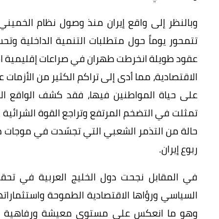
تتمحور يوماً حول متطلبات التنمية الداخلية و
عقود طويلة انخرطت طهران في صراعات إقليمية اس
الاقتصادية، مما أدى إلى تراكم الكثير من الأزما
على حياة المواطنين فيها، فقد كشف الواقع ال
تمثلت في التضخم المرتفع وتراجع القوة الشرائية وا
حالة من التذمر الشعبي التي تجسّدت في موجات مت
ربوع إيران.
في المقابل نجحت دول الخليج العربية في تحق
السياسي ورؤاها الاقتصادية الطموحة واستثماراتها
وهو ما انعكس على مستوى معيشة ورفاهية موا