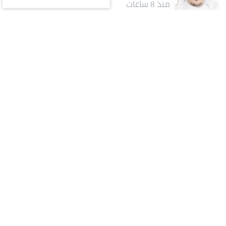
منذ 8 ساعات
كتاب ومقالات
وداعًا أديبَ المدينةِ ومؤرّخها.. محمد صالح
البليهشي
منذ 8 ساعات
كتاب ومقالات
كيف يتحوّل اسم المسؤول إلى أصلٍ من أصول المشروع؟..
قراءة في تجربة تركي آل الشيخ واقتصاد الانتباه
منذ يوم
الأكثر قراءة
يوم
أسبوع
شهر
ثقافة وفن
1
رقم يكسر التاريخ.. عمرو دياب يدخل
موسوعة غينيس بإنجاز غير مسبوق