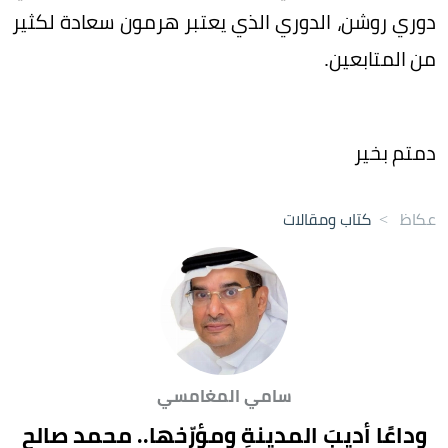
دوري روشن، الدوري الذي يعتبر هرمون سعادة لكثير
من المتابعين.
دمتم بخير
عكاظ
>
كتاب ومقالات
سامي المغامسي
وداعًا أديبَ المدينةِ ومؤرّخها.. محمد صالح