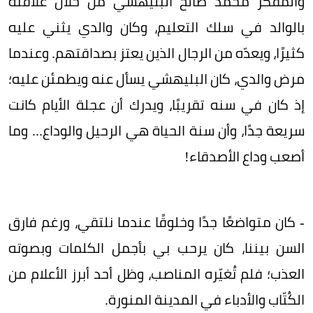
والمفكر محمد صالح البليهشي من خلال علاقته
بالوالد في سلك التعليم، وكان والدي يثني عليه
كثيرًا، ويعدّه من الرجال الذين يعتز بصداقتهم. وعندما
مرض والدي، كان البليهشي يسأل عنه ويطمئن عليه؛
إذ كان في سنه تقريبًا، ويدرك أن عجلة الأيام كانت
سريعة جدًا، وأن سنة الحياة هي الرحيل والوداع... وما
أصعب وداع الأصدقاء!
- كان متواضعًا جدًا وخلوقًا عندما نلتقي، ورغم فارق
السن بيننا، كان يرحب بي بأجمل الكلمات وبصوته
العذب؛ فلم تُغيّره المناصب، وظل أحد أبرز الأعلام من
الكُتّاب والأدباء في المدينة المنورة.