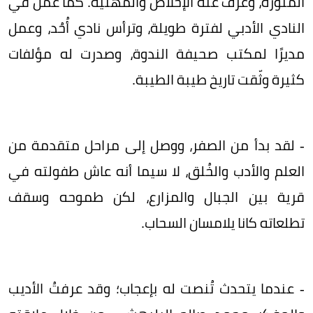
المنورة، وعُرف عنه الإخلاص والمهنية. كما عمل في
النادي الأدبي لفترة طويلة، وترأس نادي أُحُد، وعمل
مديرًا لمكتب صحيفة الندوة، وصدرت له مؤلفات
كثيرة وثّقت تاريخ طيبة الطيبة.
- لقد بدأ من الصفر، ووصل إلى مراحل متقدمة من
العلم والأدب والخُلق، لا سيما أنه عاش طفولته في
قرية بين الجبال والمزارع، لكن طموحه وسقف
تطلعاته كانا يلامسان السحاب.
- عندما يتحدث تُنصت له بإعجاب؛ وقد عرفتُ الأديب