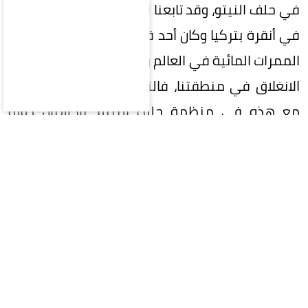
في حلف النيتو، وقد تابعنا القمة الأخيرة لهذا الحلف
في أنقرة بتركيا وكان أحد قراراته المهمة هو حماية
الممرات المائية في العالم وهي التي تعيش حالة من
الانغلاق في منطقتنا، فالتوجهات الإقليمية تلتقي
مع هذه في منظمة حلف النيتو. باكستان دولة
متطورة عسكرية ولها ثقل سياسي دولي، وخاصة
في المرحلة الأخيرة كوسيط مهم وفعال بين أمريكا
وإيران في حربهما المستمرة في منطقة الخليج، رغم
أن باكستان دولة نووية فكلنا يعرف أنها وجدت في
سياق صراعها الوجودي مع الجارة الهند، وغالبية
الدول الخليجية وتركيا لها علاقة وثيقة وقوية مع
الجارين الهند وباكستان. وزير الدفاع السعودي الأمير