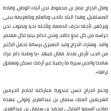
وقال الدراج عمار بن محفوظ، نحن أبناء الوطن، وقادة
المستقبل، وهذا البلد بالحب وبالعلم وبالعزيمة يبنى
ويزدّهر، لأجله نذرف الدمعة، ولأجله نحيا ونموت، نحن
حراسه من كل عدوٍ حاقد، ونحن خدام بيتهِ لكل معتمر
وافد. وشارك الدراج وليد النعيزي برسالة تحمل الكثير
من الحب لأرض بلادنا، فقال فيها، «يا وطننا دام عزك
شامخا والدين سيرة ما رضينا غير أرضك نسكن ونعشق
ثراها».
وختم الدراج حسن غندورة مباركته لخادم الحرمين
الشريفين الملك سلمان بن عبدالعزيز، ولولي عهده
صاحب السمو الملكي محمد بن سلمان بن عبدالعزيز،