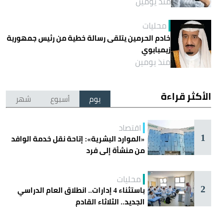
منذ يومين
محليات
خادم الحرمين يتلقى رسالة خطية من رئيس جمهورية
زيمبابوي
منذ يومين
الأكثر قراءة
يوم
أسبوع
شهر
اقتصاد
1
«الموارد البشرية»: إتاحة نقل خدمة الوافد
من منشأة إلى فرد
محليات
2
باستثناء 4 إدارات.. انطلاق العام الدراسي
الجديد.. الثلاثاء القادم