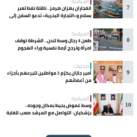
السياسة
7
انفجاران يهزان هرمز.. ناقلة نفط تعبر
بسلام و«التجارة البحرية» تدعو السفن إلى
الحذر
السياسة
8
طعن 4 رجال وسط لندن.. الشرطة توقف
امرأة وترجح أزمة نفسية وراء الهجوم
محليات
9
أمير جازان يكرّم 3 مواطنين لتبرعهم بأجزاء
من أعضائهم
السياسة
10
وسط غموض يحيط بمكان وجوده..
بزشكيان: التواصل مع المرشد صعب للغاية