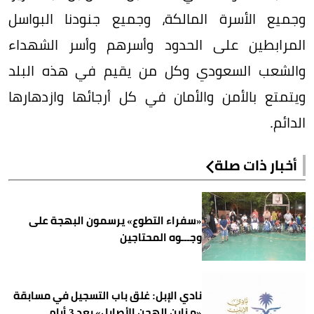
وجميع الأسرة المالكة، وجميع جنودنا البواسل
المرابطين على الحدود وأسرهم وأسر الشهداء
والشعب السعودي وكل من يقيم في هذه البلد
ويتمتع بالأمن والأمان في كل أرجائها وازدهارها
الدائم.
أخبار ذات صلة
«سفراء التطوع» يرسمون البهجة على
وجـــوه المحتاجين
نادي الإبل: غلق باب التسجيل في مسابقة
«مزاين الهجن الأصايل» بعد 3 أيام