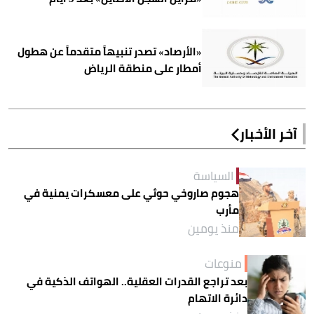
«الأرصاد» تصدر تنبيهاً متقدماً عن هطول
أمطار على منطقة الرياض
آخر الأخبار
السياسة
هجوم صاروخي حوثي على معسكرات يمنية في
مأرب
منذ يومين
منوعات
بعد تراجع القدرات العقلية.. الهواتف الذكية في
دائرة الاتهام