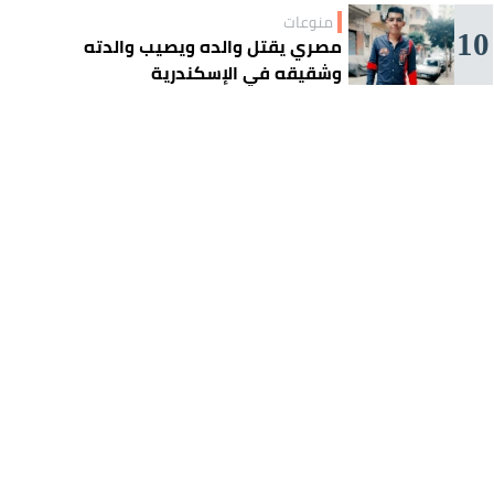
منوعات
10
مصري يقتل والده ويصيب والدته
وشقيقه في الإسكندرية