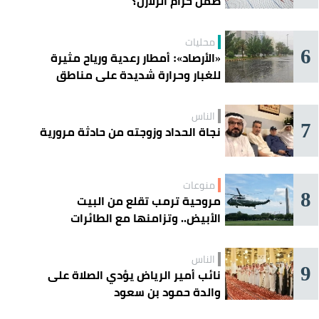
ضمن حزام الزلازل؟
محليات
6
«الأرصاد»: أمطار رعدية ورياح مثيرة
للغبار وحرارة شديدة على مناطق
عدة
الناس
7
نجاة الحداد وزوجته من حادثة مرورية
منوعات
8
مروحية ترمب تقلع من البيت
الأبيض.. وتزامنها مع الطائرات
المدنية يفتح تحقيقًا جويًا
الناس
9
نائب أمير الرياض يؤدي الصلاة على
والدة حمود بن سعود