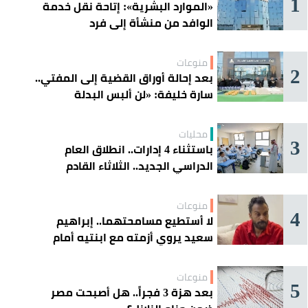
1
«الموارد البشرية»: إتاحة نقل خدمة
الوافد من منشأة إلى فرد
منوعات
2
بعد إحالة أوراق القضية إلى المفتي..
سارة خليفة: «لن ألبس البدلة
الحمراء»
محليات
3
باستثناء 4 إدارات.. انطلاق العام
الدراسي الجديد.. الثلاثاء القادم
منوعات
4
لا أستطيع مسامحتهما.. إبراهيم
سعيد يروي أزمته مع ابنتيه أمام
القضاء
منوعات
5
بعد هزة 3 فجراً.. هل أصبحت مصر