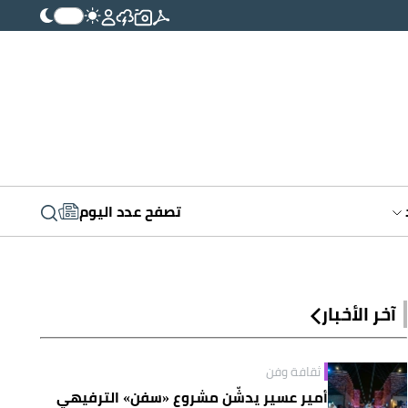
تصفح عدد اليوم
آخر الأخبار
ثقافة وفن
أمير عسير يدشّن مشروع «سفن» الترفيهي