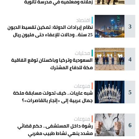
زملائه ومعلميه في مدرسة ثانوية
اقتصاد
3
نظام إيرادات الدولة: تمكين تقسيط الديون
25 سنة.. وحالات للإعفاء حتى مليون ريال
محليات
4
السعودية وتركيا وباكستان توقع اتفاقية
مكة للدفاع المشترك
منوعات
5
شبه عاريات.. كيف تحولت مسابقة ملكة
جمال عربية إلى «إتجار بالقاصرات»؟
منوعات
6
رشوة داخل المستشفى.. حكم قضائي
مشدد ينهي نشاط طبيب مغربي