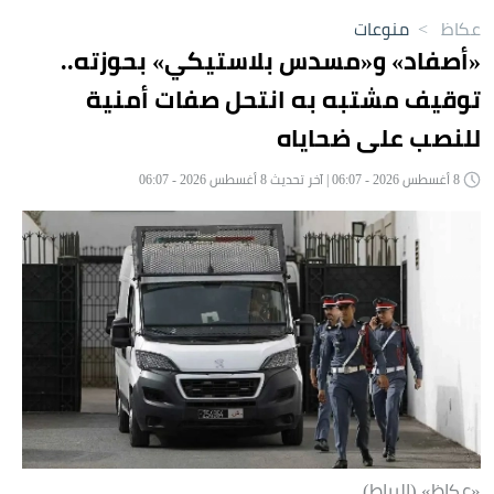
عكاظ
>
منوعات
«أصفاد» و«مسدس بلاستيكي» بحوزته..
توقيف مشتبه به انتحل صفات أمنية
للنصب على ضحاياه
8 أغسطس 2026 - 06:07 | آخر تحديث 8 أغسطس 2026 - 06:07
«عكاظ» (الرباط)