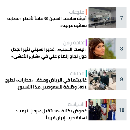
منوعات
7
أنوثة سامة.. السجن 30 عاماً لأخطر «عصابة
نسائية عربية»
ثقافة وفن
8
«ليست السبب».. غدير السبتي تثير الجدل
حول نجاح إلهام علي في «شارع الأعشى»
محليات
9
غالبيتها في الرياض ومكة.. «جدارات» تطرح
5891 وظيفة للسعوديين هذا الأسبوع
السياسة
10
غموض يكتنف مستقبل هرمز.. ترمب:
نهاية حرب إيران قريباً