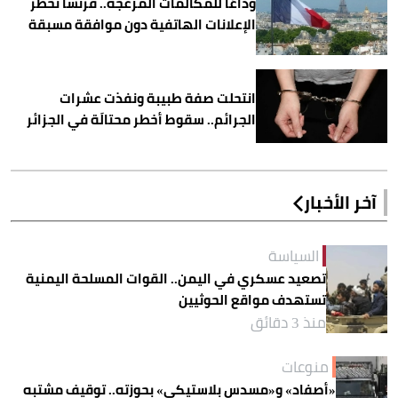
وداعًا للمكالمات المزعجة.. فرنسا تحظر
الإعلانات الهاتفية دون موافقة مسبقة
انتحلت صفة طبيبة ونفذت عشرات
الجرائم.. سقوط أخطر محتالَة في الجزائر
آخر الأخبار
السياسة
تصعيد عسكري في اليمن.. القوات المسلحة اليمنية
تستهدف مواقع الحوثيين
منذ 3 دقائق
منوعات
«أصفاد» و«مسدس بلاستيكي» بحوزته.. توقيف مشتبه