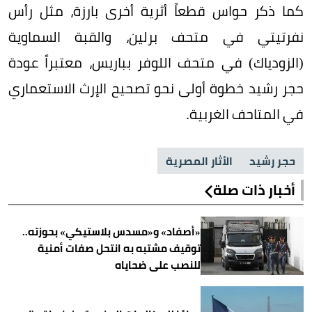
كما ذكر حواس قطعاً أثرية أخرى بارزة، مثل رأس
نفرتيتي في متحف برلين، والقبة السماوية
(الزودياك) في متحف اللوفر بباريس، معتبراً عودة
حجر رشيد خطوة أولى نحو تصحيح الإرث الاستعماري
في المتاحف الغربية.
حجر رشيد
الأثار المصرية
أخبار ذات صلة
«أصفاد» و«مسدس بلاستيكي» بحوزته..
توقيف مشتبه به انتحل صفات أمنية
للنصب على ضحاياه