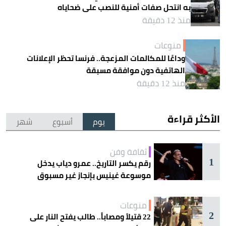
به انتحل صفات أمنية للنصب على ضحاياه
منذ 12 دقيقة
منوعات
وداعًا للمكالمات المزعجة.. فرنسا تحظر الإعلانات
الهاتفية دون موافقة مسبقة
منذ 12 دقيقة
الأكثر قراءة
يوم
أسبوع
شهر
ثقافة وفن
1
رقم يكسر التاريخ.. عمرو دياب يدخل
موسوعة غينيس بإنجاز غير مسبوق
منوعات
2
22 قتيلاً ومصاباً.. طالب يفتح النار على