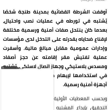
أوقفت الشرطة القضائية بمدينة طنجة شخصًا
يُشتبه في تورطه في عمليات نصب واحتيال،
بعدما كان ينتحل صفات أمنية ورسمية مختلفة
لإقناع ضحاياه بقدرته على التدخل لدى مؤسسات
وإدارات عمومية مقابل مبالغ مالية. وأسفرت
عملية تفتيش مقر إقامته عن حجز أصفاد
ومسدس بلاستيكي وجهاز اتصال لاسلكي، يُشتبه
في استخدامها لإيهام ضحاياه بأنه ينتمي إلى
أجهزة أمنية رسمية.
وبحسب المعطيات الأولية للبحث، فقد أمر قاضي
التحقيق بإيداع المشتبه به السجن المحلي رهن