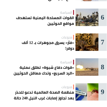
السياسة
6
القوات المسلحة اليمنية تستهدف
مواقع الحوثيين
منوعات
7
«فأر» يسرق مجوهرات بـ 12 ألف
دولار!
السياسة
8
«قوات دفاع شبوة» تطلق عملية
«الرد السريع» وتدك معاقل الحوثيين
منوعات
9
منظمة الصحة العالمية تدعو للحذر
بعد تجاوز إصابات غرب النيل 240 حالة