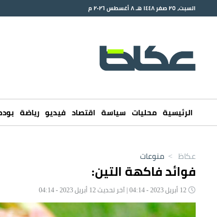
السبت، ٢٥ صفر ١٤٤٨ هـ ٨ أغسطس ٢٠٢٦ م
الرئيسية
محليات
سياسة
اقتصاد
فيديو
رياضة
بود
عكاظ
>
منوعات
فوائد فاكهة التين:
12 أبريل 2023 - 04:14 | آخر تحديث 12 أبريل 2023 - 04:14