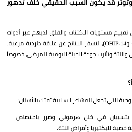
وتوتر قد يكون السبب الحقيقي خلف تدهور
ات 650 شخصاً بالغاً، جرى تقييم مستويات الاكتئاب والقلق لديهم عبر أدوات
قياس طبية معتمدة دولياً (مثل PHQ-9 وGAD-7 وOHIP-14)، لتسفر النتائج عن علاقة طردية مرعبة:
 واللثة وتأثرت جودة الحياة اليومية للمرضى، خصوصاً
؟
لوجية التي تجعل المشاعر السلبية تفتك بالأسنان:
ران يتسببان في خلل هرموني وضرر بامتصاص
ة خصبة للبكتيريا وأمراض اللثة.