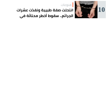
منوعات
10
انتحلت صفة طبيبة ونفذت عشرات
الجرائم.. سقوط أخطر محتالَة في
الجزائر