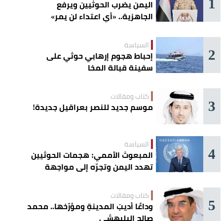
1
اليمن يضرب الحوثيين ويرفع
الجاهزية.. «أي اعتداء لن يمر»
السياسة
2
إحباط هجوم إرهابي حوثي على
سفينة قبالة المخا
كتاب ومقالات
3
موسم جديد للنصر بعراقيل جديدة!
السياسة
4
المبعوث الأممي: هجمات الحوثيين
تهدد اليمن وتجرّه إلى مواجهة
إقليمية
كتاب ومقالات
5
وداعًا أديبَ المدينةِ ومؤرّخها.. محمد
صالح البليهشي