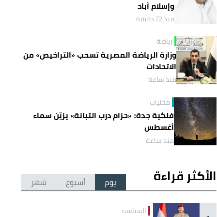
وإسلام آباد
منذ 22 دقيقة
رياضة
وزارة الرياضة المصرية تسحب «التراخيص» من
الاتحادات
منذ ساعة
محليات
فلكية جدة: «حزام درب التبانة» يزيّن سماء
أغسطس
منذ ساعة
الأكثر قراءة
يوم
أسبوع
شهر
السياسة