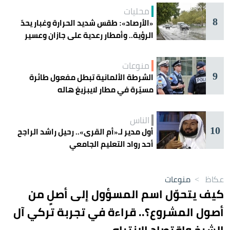
محليات
8
«الأرصاد»: طقس شديد الحرارة وغبار يحدّ
الرؤية.. وأمطار رعدية على جازان وعسير
منوعات
9
الشرطة الألمانية تبطل مفعول طائرة
مسيّرة في مطار لايبزيغ هاله
الناس
10
أول مدير لـ«أم القرى».. رحيل راشد الراجح
أحد رواد التعليم الجامعي
عكاظ
>
منوعات
كيف يتحوّل اسم المسؤول إلى أصلٍ من
أصول المشروع؟.. قراءة في تجربة تركي آل