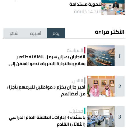
تنموية مستدامة
منذ 14 دقيقة
الأكثر قراءة
يوم
أسبوع
شهر
السياسة
1
انفجاران يهزان هرمز.. ناقلة نفط تعبر
بسلام و«التجارة البحرية» تدعو السفن إلى
الحذر
الناس
2
أمير جازان يكرّم 3 مواطنين لتبرعهم بأجزاء
من أعضائهم
محليات
3
باستثناء 4 إدارات.. انطلاقة العام الدراسي
(الثلاثاء) القادم