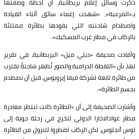
ذكرت وسائل إعلام بريطانية، أن لحظة وصفتها
بـ«المرعبة»، «شهدت إغماء سائق أثناء القيادة
واصطدام شاحنته التي يقودها بطائرة ممتلئة
بالركاب في مطار غرب المسكيك».
وأفادت صحيفة «ديلي ميل» البربطانية، في تقرير
لها، بأن «اللقطة الدرامية والصور تُظهر شاحنةً تقترب
من طائرة تابعة لشركة فيفا إيروبوس، قبل أن تصطدم
بجسم الطائرة».
وأشارت الصحيفة إلى أن «الطائرة كانت تنتظر مغادرة
مطار غوادالاخارا الدولي لتخرج في رحلة جوية إلى
لوس أنجلوس، لكن الركاب اضطروا للنزول من الطائرة