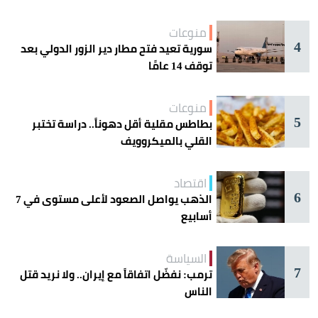
منوعات
4
سورية تعيد فتح مطار دير الزور الدولي بعد
توقف 14 عامًا
منوعات
5
بطاطس مقلية أقل دهوناً.. دراسة تختبر
القلي بالميكروويف
اقتصاد
6
الذهب يواصل الصعود لأعلى مستوى في 7
أسابيع
السياسة
7
ترمب: نفضّل اتفاقاً مع إيران.. ولا نريد قتل
الناس