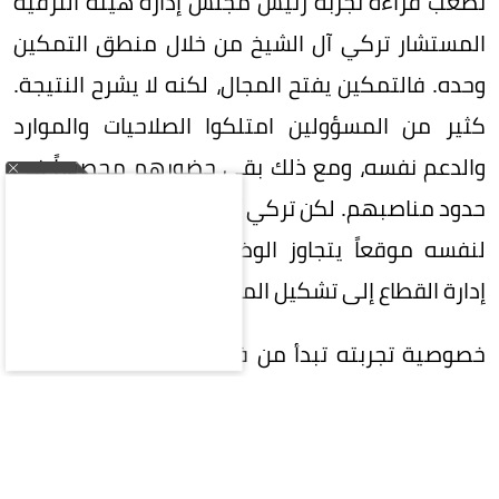
تصعب قراءة تجربة رئيس مجلس إدارة هيئة الترفيه
المستشار تركي آل الشيخ من خلال منطق التمكين
وحده. فالتمكين يفتح المجال، لكنه لا يشرح النتيجة.
كثير من المسؤولين امتلكوا الصلاحيات والموارد
والدعم نفسه، ومع ذلك بقي حضورهم محصوراً في
حدود مناصبهم. لكن تركي آل الشيخ، استطاع أن يبني
لنفسه موقعاً يتجاوز الوظيفة إلى التأثير، ويتجاوز
إدارة القطاع إلى تشكيل المزاج العام المحيط به.
خصوصية تجربته تبدأ من فهمه المبكر للفارق بين
صناعة النجاح وصناعة صورته. النجاح في معناه
التنفيذي يمكن قياسه بعدد الفعاليات، وحجم الحضور،
والعوائد، ونوعية الشراكات. لكن هذه المؤشرات -على