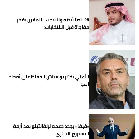
28 نادياً أيدته وانسحب.. المقرن يفجر
مفاجأة قبل الانتخابات!
الأهلي يختار بوسيتش للحفاظ على أمجاد
آسيا
«فيفا» يجدد دعمه لإنفانتينو بعد أزمة
المشروع التجاري