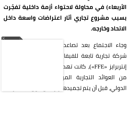
الأربعاء) في محاولة لاحتواء أزمة داخلية تفجّرت
بسبب مشروع تجاري أثار اعتراضات واسعة داخل
الاتحاد وخارجه.
وجاء الاجتماع بعد تصاعد الانتقادات لخطة إنشاء
شركة تجارية تابعة للفيفا تحت اسم (فيفا فورورد
إنتربرايز «FFE»)، كانت تهدف إلى إدارة وبيع حصص
من العوائد التجارية المرتبطة بمسابقات الاتحاد
الدولي، قبل أن يتم تجميدها إثر جدل حول آلية طرحها
ومستوى الشفافية المحيط بها.
وخلال الاجتماع، أقرّ إنفانتينو بوجود «أخطاء» في
طريقة التعامل مع المشروع، فيما بعث الفيفا لاحقًا