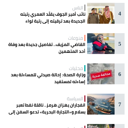
الناس
4
نائب أمير الجوف يقلّد العمري رتبته
الجديدة بعد ترقيته إلى رتبة لواء
منوعات
5
القاضي المزيف.. تفاصيل جديدة بعد وفاة
أحد المتهمين
محليات
6
وزارة الصحة: إحالة صيدلي للمساءلة بعد
إساءته لمستفيد
السياسة
7
انفجاران يهزان هرمز.. ناقلة نفط تعبر
بسلام و«التجارة البحرية» تدعو السفن إلى
الحذر