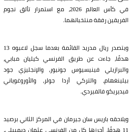
في كأس العالم 2026، مع استمرار تألق نجوم
الفريقين رفقة منتخباتهما.
ويتصدر ريال مدريد القائمة بعدما سجل لاعبوه 13
هدفًا، جاءت عن طريق الفرنسي كيليان مبابي،
والبرازيلي فينيسيوس جونيور، والإنجليزي جود
بيلينغهام، والتركي أردا جولر، والأوروغوياني
فيديريكو فالفيردي.
ويلاحقه باريس سان جيرمان في المركز الثاني برصيد
11 هدفًا، أحرزها كل من الفرنسي عثمان ديمبيلي،