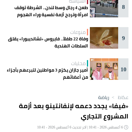
السياسة
8
طعن 4 رجال وسط لندن.. الشرطة توقف
امرأة وترجح أزمة نفسية وراء الهجوم
منوعات
9
وفاة 22 طفلاً.. فايروس «تشانديبورا» يقلق
السلطات الهندية
محليات
10
أمير جازان يكرّم 3 مواطنين لتبرعهم بأجزاء
من أعضائهم
عكاظ
>
رياضة
«فيفا» يجدد دعمه لإنفانتينو بعد أزمة
المشروع التجاري
6 أغسطس 2026 - 10:41 | آخر تحديث 6 أغسطس 2026 - 10:41