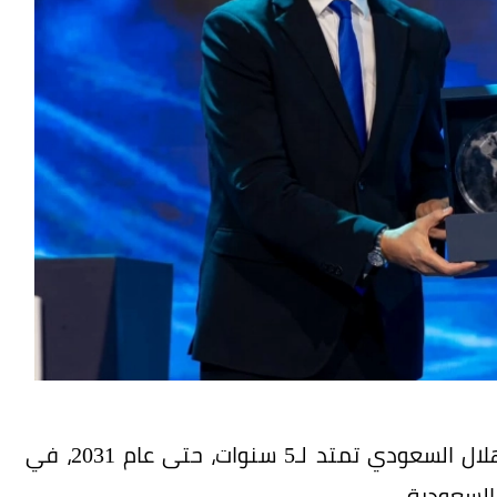
أعلنت ريف توقيع شراكة إستراتيجية مع نادي الهلال السعودي تمتد لـ5 سنوات، حتى عام 2031، في
 السعودية.