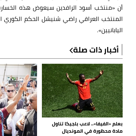
أن «منتخب أسود الرافدين سيعوض هذه الخسارة 
المنتخب العراقي راضي شنيشل الحكم الكوري ا
اليابانيين».
أخبار ذات صلة
بعلم «الفيفا».. لاعب بلجيكا تناول
مادة محظورة في المونديال