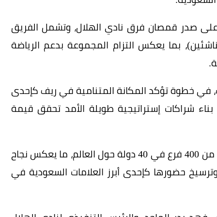
على صدر قمصان فرق نادي الهلال، وتشمل الفريق
لناشئين)، بما يعكس التزام المجموعة بدعم الرياضة
.
الشراكة 200 مليون ريال على 5 سنوات، في خطوة تؤكد المكانة المتنامية في ريف كإحدى
ى بناء شراكات إستراتيجية طويلة الأمد تحقق قيمة
وتواصل ريف توسعها محلياً وعالمياً، إذ تمتلك أكثر من 400 فرع في 40 دولة حول العالم، ما يعكس نجاح
وترسيخ حضورها كإحدى أبرز العلامات السعودية في