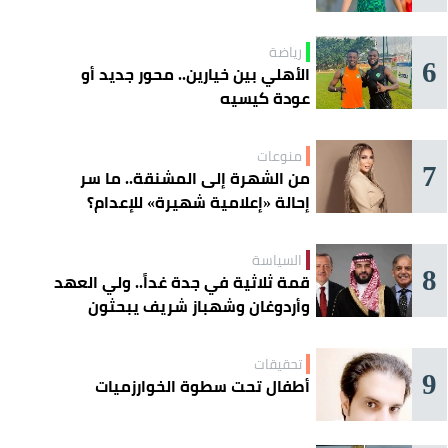
رياضة
6
الأهلي بين خيارين.. محور جديد أو
عودة كيسيه
منوعات
7
من الشهرة إلى المشنقة.. ما سر
إحالة «إعلامية شهيرة» للإعدام؟
السياسة
8
قمة ثلاثية في جدة غداً.. ولي العهد
وأردوغان وشهباز شريف يبحثون
تعزيز التعاون
تحقيقات
9
أطفال تحت سطوة الخوارزميات