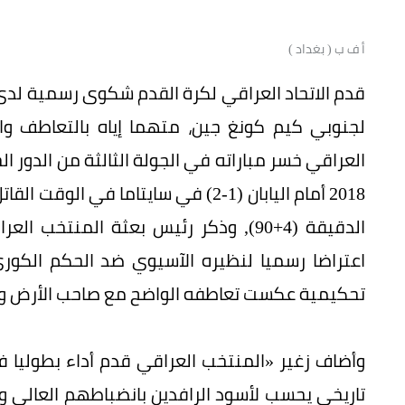
أ ف ب ( بغداد )
قدم الاتحاد العراقي لكرة القدم شكوى رسمية لدى ن
لجنوبي كيم كونغ جين، متهما إياه بالتعاطف والا
العراقي خسر مباراته في الجولة الثالثة من الدور ا
الدقيقة (4+90), وذكر رئيس بعثة المنتخ
اعتراضا رسميا لنظيره الآسيوي ضد الحكم الكور
تحكيمية عكست تعاطفه الواضح مع صاحب الأرض و
وأضاف زغير «المنتخب العراقي قدم أداء بطوليا فا
تاريخي يحسب لأسود الرافدين بانضباطهم العالي و