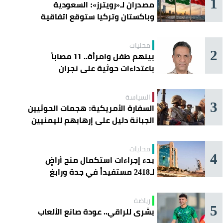
1
مصدران لـ«رويترز»: السعودية
وباكستان وتركيا ستوقع اتفاقية
«دفاع مشترك» اليوم في جدة
محليات
2
بينهم طفل وامرأة.. 11 مصاباً
باعتداءات حوثية على نجران
السياسة
3
السفارة الأمريكية: هجمات الحوثيين
الجبانة دليل على إرهابهم لليمنيين
محليات
4
بدء إجراءات استكمال منح أراضٍ
لـ2418 مستفيداً في جدة ورابغ
والليث
رياضة
5
بشرى للراقي.. عودة صانع الألعاب