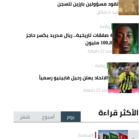
تقود مسؤولين بارزين للسجن
منذ 6 دقائق
رياضة
4 صفقات تاريخية.. ريال مدريد يكسر حاجز
الـ100 مليون
منذ 22 دقيقة
رياضة
الاتحاد يعلن رحيل فابينيو رسمياً
منذ 23 دقيقة
الأكثر قراءة
يوم
أسبوع
شهر
السياسة