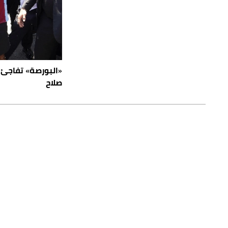
«البورصة» تفاجئ
صلاح