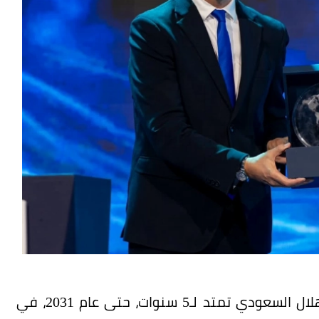
أعلنت ريف توقيع شراكة إستراتيجية مع نادي الهلال السعودي تمتد لـ5 سنوات، حتى عام 2031، في