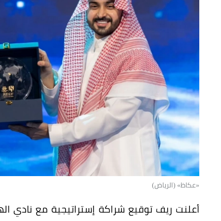
«عكاظ» (الرياض)