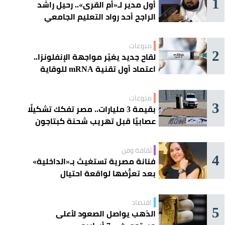
1
أول مدير لـ«أم القرى».. رحيل راشد
الراجح أحد رواد التعليم الجامعي
منوعات
2
لقاح جديد يغيّر مواجهة الإنفلونزا..
اعتماد أول تقنية mRNA للوقاية
الموسمية
منوعات
3
بقيمة 3 مليارات.. مصر تفكك تشكيلًا
عصابيًا قبل تهريب شحنة كبتاجون
ضخمة
ثقافة وفن
4
فنانة مصرية تستغيث بـ«الداخلية»
بعد تعرُّضها لواقعة احتيال
اقتصاد
5
الذهب يواصل الصعود لأعلى