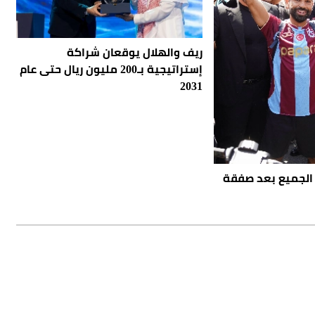
ريف والهلال يوقعان شراكة
إستراتيجية بـ200 مليون ريال حتى عام
2031
 الجميع بعد صفقة