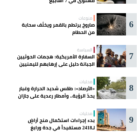
مستوى في 7 أسابيع
منوعات
6
صاروخ يرتطم بالقمر ويخلّف سحابة
من الحطام
السياسة
7
السفارة الأمريكية: هجمات الحوثيين
الجبانة دليل على إرهابهم لليمنيين
محليات
8
«الأرصاد»: طقس شديد الحرارة وغبار
يحدّ الرؤية.. وأمطار رعدية على جازان
وعسير
محليات
9
بدء إجراءات استكمال منح أراضٍ
لـ2418 مستفيداً في جدة ورابغ
والليث