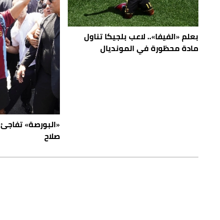
بعلم «الفيفا».. لاعب بلجيكا تناول
مادة محظورة في المونديال
«البورصة» تفاجئ
صلاح