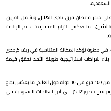
 السعودية.
على صدر قمصان فرق نادي الهلال، وتشمل الفريق
لناشئين)، بما يعكس التزام المجموعة بدعم الرياضة
.
الشراكة 200 مليون ريال على 5 سنوات، في خطوة تؤكد المكانة المتنامية في ريف كإحدى
ى بناء شراكات إستراتيجية طويلة الأمد تحقق قيمة
وتواصل ريف توسعها محلياً وعالمياً، إذ تمتلك أكثر من 400 فرع في 40 دولة حول العالم، ما يعكس نجاح
وترسيخ حضورها كإحدى أبرز العلامات السعودية في