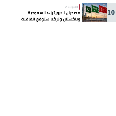
السياسة
10
مصدران لـ«رويترز»: السعودية
وباكستان وتركيا ستوقع اتفاقية
«دفاع مشترك» اليوم في جدة