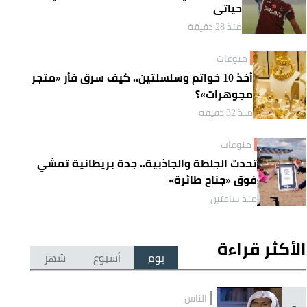
حياتي
منذ 28 دقيقة
منوعات
أخذ 10 خواتم وسلسلتين.. كيف سرق فأر «متجر
مجوهرات»؟
منذ 32 دقيقة
منوعات
تحدت الجلطة والجاذبية.. جدة بريطانية تمشي
فوق «جناح طائرة»
منذ ساعتين
الأكثر قراءة
يوم
أسبوع
شهر
الناس