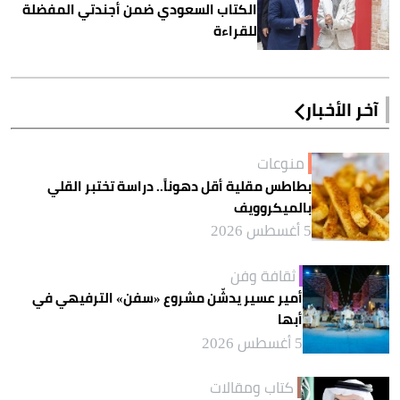
الكتاب السعودي ضمن أجندتي المفضلة
للقراءة
آخر الأخبار
منوعات
بطاطس مقلية أقل دهوناً.. دراسة تختبر القلي
بالميكروويف
5 أغسطس 2026
ثقافة وفن
أمير عسير يدشّن مشروع «سفن» الترفيهي في
أبها
5 أغسطس 2026
كتاب ومقالات