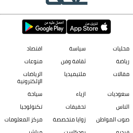
محليات
سياسة
اقتصاد
رياضة
ثقافة وفن
منوعات
مقالات
ملتيميديا
الرياضات
الإلكترونية
سعوديات
ازياء
سياحة
الناس
تحقيقات
تكنولوجيا
صوت المواطن
زوايا متخصصة
مركز المعلومات
فيديو
بودكاست
مباشر