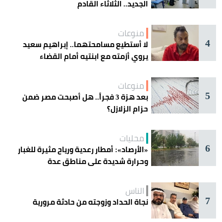
الجديد.. الثلاثاء القادم
منوعات
4
لا أستطيع مسامحتهما.. إبراهيم سعيد
يروي أزمته مع ابنتيه أمام القضاء
منوعات
5
بعد هزة 3 فجراً.. هل أصبحت مصر ضمن
حزام الزلازل؟
محليات
6
«الأرصاد»: أمطار رعدية ورياح مثيرة للغبار
وحرارة شديدة على مناطق عدة
الناس
7
نجاة الحداد وزوجته من حادثة مرورية