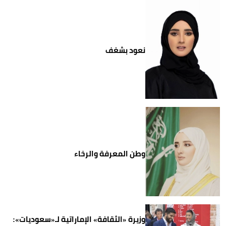
نعود بشغف
وطن المعرفة والرخاء
وزيرة «الثقافة» الإماراتية لـ«سعوديات»: