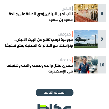
الناس
8
نائب أمير الرياض يؤدي الصلاة على والدة
حمود بن سعود
منوعات
9
مروحية ترمب تقلع من البيت الأبيض..
وتزامنها مع الطائرات المدنية يفتح تحقيقًا
جويًا
منوعات
10
مصري يقتل والده ويصيب والدته وشقيقه
في الإسكندرية
المقالة التالية