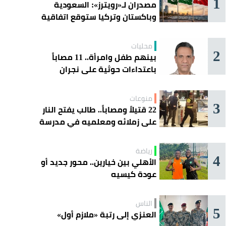
1
مصدران لـ«رويترز»: السعودية
وباكستان وتركيا ستوقع اتفاقية
«دفاع مشترك» اليوم في جدة
محليات
2
بينهم طفل وامرأة.. 11 مصاباً
باعتداءات حوثية على نجران
منوعات
3
22 قتيلاً ومصاباً.. طالب يفتح النار
على زملائه ومعلميه في مدرسة
ثانوية
رياضة
4
الأهلي بين خيارين.. محور جديد أو
عودة كيسيه
الناس
5
العنزي إلى رتبة «ملازم أول»