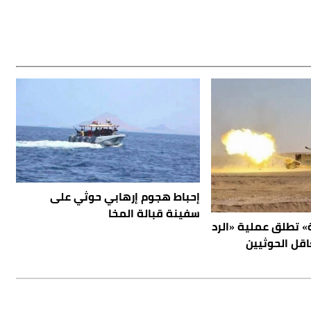
إحباط هجوم إرهابي حوثي على
سفينة قبالة المخا
 تطلق عملية «الرد
قل الحوثيين