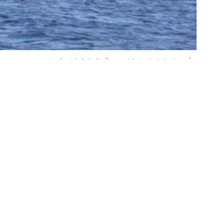
مؤسسة حقوقية يمنية تدين جرائم المليشيا ضد المدنيين
سعيد الجعفري (عدن) ‏@saeed_aljafare
أحبطت قوات المقاومة الوطنية أحد فصائ
لاستهداف سفينة نفطية في البحر الأحمر 
وأوضح الإعلام العسكري للمقاومة الوطنية أن الدو
ويقترب من المنطقة المحظورة المقابلة لمحطة كهر
إلى أن قوة انفجاره وما تصاعد منه من دخان يكشف أ