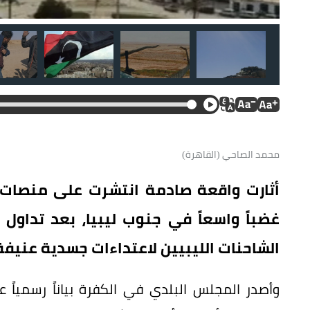
محمد الصاحي (القاهرة)
أثارت واقعة صادمة انتشرت على منصات ا
غضباً واسعاً في جنوب ليبيا، بعد تداو
الشاحنات الليبيين لاعتداءات جسدية عنيفة 
مشهد من الفيديو المتداول.
وأصدر المجلس البلدي في الكفرة بياناً رسمياً ع