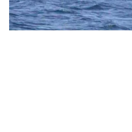
ل الجيش اليمني اليوم (الجمعة)، عملية
بزورق مفخخ.
ريات البحرية رصدت زورقاً يتحرك بسرعة غير طبيعية
باء المخا، وتعاملت معه بالسلاح المناسب، مشيراً
ن الزورق كان مفخخاً.
من جهة ثانية، أدانت مؤسسة تمكين المرأة اليمنية (YWEF) الهجمات الحوثية التي طالت الأعيان