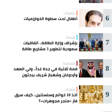
تحقيقات
6
أطفال تحت سطوة الخوارزميات
اقتصاد
7
بإشراف وزارة الطاقة.. اتفاقيات
سعودية لتطوير 3 مشاريع طاقة
شمسية في سورية
السياسة
8
قمة ثلاثية في جدة غداً.. ولي العهد
وأردوغان وشهباز شريف يبحثون
تعزيز التعاون
منوعات
9
أخذ 10 خواتم وسلسلتين.. كيف سرق
فأر «متجر مجوهرات»؟