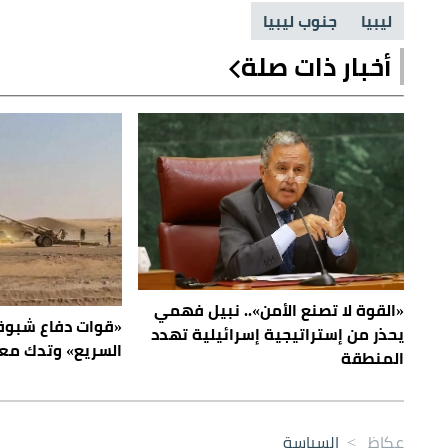
ليبيا
جنوب ليبيا
أخبار ذات صلة
«القوة لا تصنع الأمن».. نبيل فهمي
«قوات دفاع شبوة»
يحذر من إستراتيجية إسرائيلية تهدد
السريع» وتدك معا
المنطقة
عكاظ
>
السياسة