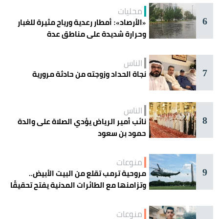
محليات
6
«الأرصاد»: أمطار رعدية ورياح مثيرة للغبار
وحرارة شديدة على مناطق عدة
الناس
7
نجاة الحداد وزوجته من حادثة مرورية
الناس
8
نائب أمير الرياض يؤدي الصلاة على والدة
حمود بن سعود
منوعات
9
مروحية ترمب تقلع من البيت الأبيض..
وتزامنها مع الطائرات المدنية يفتح تحقيقًا
جويًا
منوعات