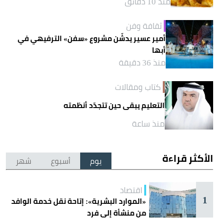
منذ 10 دقائق
ثقافة وفن
أمير عسير يدشّن مشروع «سفن» الترفيهي في
أبها
منذ 36 دقيقة
كتاب ومقالات
التعليم يبقى حين تتجدّد أنظمته
منذ ساعة
الأكثر قراءة
يوم
أسبوع
شهر
اقتصاد
1
«الموارد البشرية»: إتاحة نقل خدمة الوافد
من منشأة إلى فرد