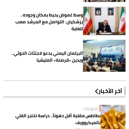
وسط غموض يحيط بمكان وجوده..
بزشكيان: التواصل مع المرشد صعب
للغاية
البرلمان اليمني يدعو لاجتثاث الحوثي..
ويدين «قرصنة» المليشيا
آخر الأخبار
منوعات
بطاطس مقلية أقل دهوناً.. دراسة تختبر القلي
بالميكروويف