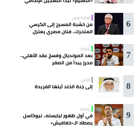
«التعليم» تبدأ التسجيل الإلحاقي
للمستجدين
ثقافة وفن
6
من خشبة المسرح إلى الكرسي
المتحرك.. فنان مصري يعتزل
التمثيل نهائيًا
رياضة
7
بعد المونديال وفسخ عقد الأهلي..
محرز يبدأ من الصفر
الناس
8
إلى جنة الخلد أيتها الفريدة
رياضة
9
في أول ظهور ليايسله.. نيوكاسل
يصطاد الـ«خفافيش»