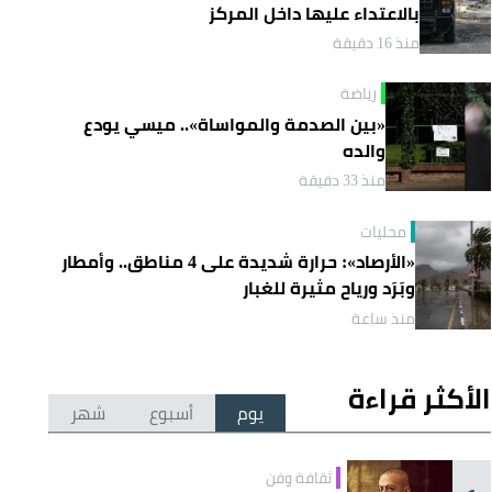
بالاعتداء عليها داخل المركز
منذ 16 دقيقة
رياضة
«بين الصدمة والمواساة».. ميسي يودع
والده
منذ 33 دقيقة
محليات
«الأرصاد»: حرارة شديدة على 4 مناطق.. وأمطار
وبَرَد ورياح مثيرة للغبار
منذ ساعة
الأكثر قراءة
يوم
أسبوع
شهر
ثقافة وفن