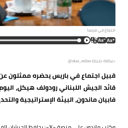
اجتماع في فرنسا
«عكاظ» (جدة) okaz_online@
قبيل اجتماع في باريس يحضره ممثلون عن ا
قائد الجيش اللبناني رودولف هيكل، اليوم
فابيان ماندون، البيئة الإستراتيجية والتحد
وكتب ماندون على منصة «X»: 