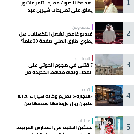
1
بعد «كلنا صوت مصر».. تامر عاشور
يعلق على تصريحات شيرين عبد
الوهاب
ثقافة وفن
2
فيديو غامض يُشعل التكهنات.. هل
يطوي طارق العلي صفحة 30 عاماً؟
السياسة
3
7 قتلى في هجوم الحوثي على
المخا.. ونجاة محافظ الحديدة من
محاولة اغتيال بصاروخ
اقتصاد
4
«التجارة»: تغريم وكالة سيارات 8.120
مليون ريال وإيقافها ومنعها من
الاستيراد
محليات
5
تسكين الطلبة في المدارس القريبة..