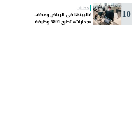
محليات
10
غالبيتها في الرياض ومكة..
«جدارات» تطرح 5891 وظيفة
للسعوديين هذا الأسبوع