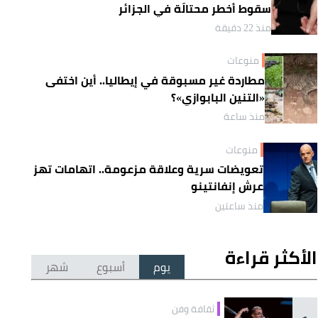
سقوط أخطر محتالَة في الجزائر
منذ 22 دقيقة
منوعات
مطاردة غير مسبوقة في إيطاليا.. أين اختفى
«التنين البابوازي»؟
منذ ساعة
منوعات
تعويضات سرية وعلاقة مزعومة.. اتهامات تهز
عرش إنفانتينو
منذ ساعتين
الأكثر قراءة
يوم
أسبوع
شهر
ثقافة وفن