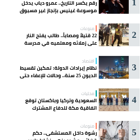
1
رقم يكسر التاريخ.. عمرو دياب يدخل
موسوعة غينيس بإنجاز غير مسبوق
منوعات
2
22 قتيلاً ومصاباً.. طالب يفتح النار
على زملائه ومعلميه في مدرسة
ثانوية
اقتصاد
3
نظام إيرادات الدولة: تمكين تقسيط
الديون 25 سنة.. وحالات للإعفاء حتى
مليون ريال
محليات
4
السعودية وتركيا وباكستان توقع
اتفاقية مكة للدفاع المشترك
منوعات
5
رشوة داخل المستشفى.. حكم