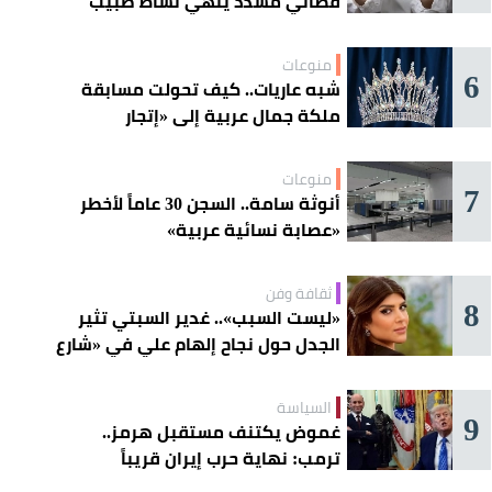
قضائي مشدد ينهي نشاط طبيب
مغربي
منوعات
6
شبه عاريات.. كيف تحولت مسابقة
ملكة جمال عربية إلى «إتجار
بالقاصرات»؟
منوعات
7
أنوثة سامة.. السجن 30 عاماً لأخطر
«عصابة نسائية عربية»
ثقافة وفن
8
«ليست السبب».. غدير السبتي تثير
الجدل حول نجاح إلهام علي في «شارع
الأعشى»
السياسة
9
غموض يكتنف مستقبل هرمز..
ترمب: نهاية حرب إيران قريباً