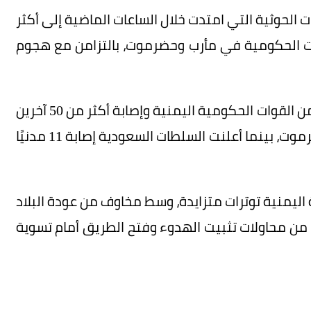
لحوثية التي امتدت خلال الساعات الماضية إلى أكثر
ت الحكومية في مأرب وحضرموت، بالتزامن مع هجوم
وأفادت تقارير حديثة بمقتل ما لا يقل عن 30 شخصًا من القوات الحكومية اليمنية وإصابة أكثر من 50 آخرين
في الهجمات التي طالت معسكرات في مأرب وحضرموت، بينما أعلنت السلطات السعودية إصابة 11 مدنيًا
ليمنية توترات متزايدة، وسط مخاوف من عودة البلاد
من محاولات تثبيت الهدوء وفتح الطريق أمام تسوية