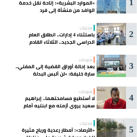
1
«الموارد البشرية»: إتاحة نقل خدمة
الوافد من منشأة إلى فرد
محليات
2
باستثناء 4 إدارات.. انطلاق العام
الدراسي الجديد.. الثلاثاء القادم
منوعات
3
بعد إحالة أوراق القضية إلى المفتي..
سارة خليفة: «لن ألبس البدلة
الحمراء»
منوعات
4
لا أستطيع مسامحتهما.. إبراهيم
سعيد يروي أزمته مع ابنتيه أمام
القضاء
محليات
5
«الأرصاد»: أمطار رعدية ورياح مثيرة