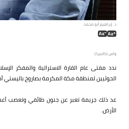
د. إبراھيم أبو محمد
واس (كانبيرا)
ندد مفتى عام القارة الاسترالية والمفكر الإس
الحوثيين لمنطقة مكة المكرمة بصاروخ باليستي أط
عد ذلك جريمة تعبر عن جنون طائفي وتعصب أ
الأرض.