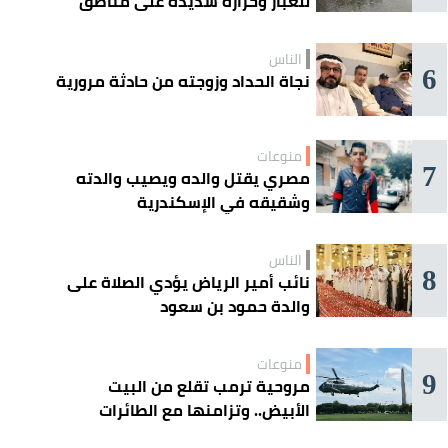
للغبار وحرارة شديدة على مناطق
عدة
الناس
6
نجاة الحداد وزوجته من حادثة مرورية
منوعات
7
مصري يقتل والده ويصيب والدته
وشقيقه في الإسكندرية
الناس
8
نائب أمير الرياض يؤدي الصلاة على
والدة حمود بن سعود
منوعات
9
مروحية ترمب تقلع من البيت
الأبيض.. وتزامنها مع الطائرات
المدنية يفتح تحقيقًا جويًا