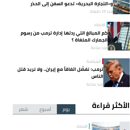
و«التجارة البحرية» تدعو السفن إلى الحذر
منذ 19 دقيقة
اقتصاد
كم المبالغ التي ردتها إدارة ترمب من رسوم
الجمارك الملغاة ؟
منذ ساعة
السياسة
ترمب: نفضّل اتفاقاً مع إيران.. ولا نريد قتل
الناس
منذ ساعة
الأكثر قراءة
يوم
أسبوع
شهر
اقتصاد