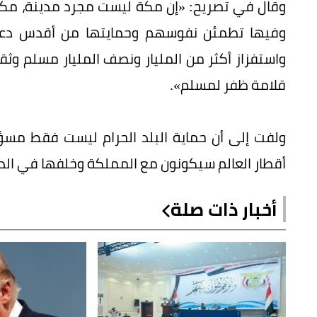
وقال في تصريح: «إن مكة ليست مجرد مدينة، مكة
وفيھا تطمئن نفوسھم وحمايتھا من أقدس دعائ
واستفزاز أكثر من المليار ونصف المليار مسلم وثقو
قلامة ظفر لمسلم».
ولفت إلى أن حماية البلد الحرام ليست فقط م
أقطار العالم سيكونون مع المملكة وخلفها في الدفاع
أخبار ذات صلة