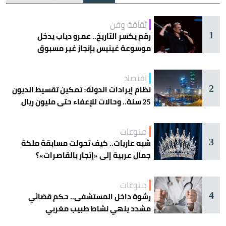
ثقافة وفن
1
رقم يكسر التاريخ.. عمرو دياب يدخل
موسوعة غينيس بإنجاز غير مسبوق
اقتصاد
2
نظام إيرادات الدولة: تمكين تقسيط الديون
25 سنة.. وحالات للإعفاء حتى مليون ريال
منوعات
3
شبه عاريات.. كيف تحولت مسابقة ملكة
جمال عربية إلى «إتجار بالقاصرات»؟
منوعات
4
رشوة داخل المستشفى.. حكم قضائي
مشدد ينهي نشاط طبيب مغربي