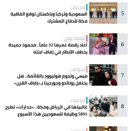
محليات
5
السعودية وتركيا وباكستان توقع اتفاقية
مكة للدفاع المشترك
ثقافة وفن
6
أعاد رقصة عمرها 32 عاماً.. محمود حميدة
يخطف الأنظار في زفاف ابنته
منوعات
7
ميسي ونجوم هوليوود بالقائمة.. هل
يحتفل رونالدو وجورجينا بـ«زفاف القرن»
غداً؟
محليات
8
غالبيتها في الرياض ومكة.. «جدارات» تطرح
5891 وظيفة للسعوديين هذا الأسبوع