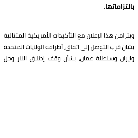
بالتزاماتها.
ويتزامن هذا الإعلان مع التأكيدات الأمريكية المتتالية
بشأن قرب التوصل إلى اتفاق، أطرافه الولايات المتحدة
وإيران وسلطنة عمان، بشأن وقف إطلاق النار وحل
أزمة إغلاق مضيق هرمز.
وكان وزير الخزانة الأمريكي سكوت بيسنت قال إن
الاتفاق متوقع «اليوم أو غداً»، وأنه يتضمن وقفاً
لإطلاق النار لمدة تراوح بين 30 و60 يوماً، موضحاً أن
تلك المهلة ستشهد إعادة فتح مضيق هرمز.