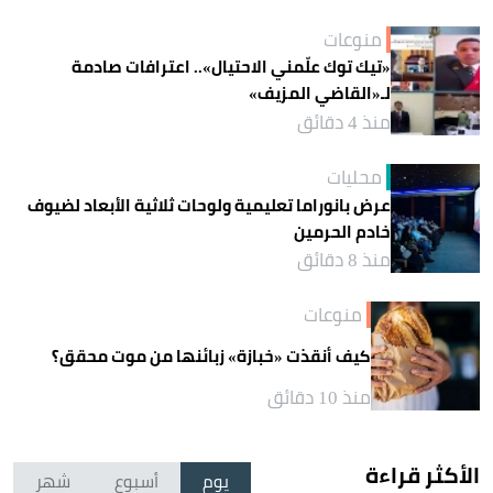
منوعات
«تيك توك علّمني الاحتيال».. اعترافات صادمة
لـ«القاضي المزيف»
منذ 4 دقائق
محليات
عرض بانوراما تعليمية ولوحات ثلاثية الأبعاد لضيوف
خادم الحرمين
منذ 8 دقائق
منوعات
كيف أنقذت «خبازة» زبائنها من موت محقق؟
منذ 10 دقائق
الأكثر قراءة
يوم
أسبوع
شهر