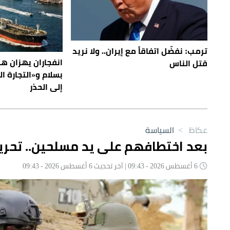
ترمب: نفضّل اتفاقاً مع إيران.. ولا نريد
انفجاران يهزان هر
قتل الناس
بسلام و«التجارة ا
إلى الحذر
عكاظ
>
السياسة
بعد اختطافهم على يد مسلحين.. تحرير 308 رهائن في نيجير
6 أغسطس 2026 - 09:43 | آخر تحديث 6 أغسطس 2026 - 09:43