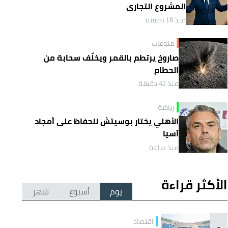
المشروع التجاري
منذ 18 دقيقة
منوعات
صاروخ يرتطم بالقمر ويخلّف سحابة من
الحطام
منذ 42 دقيقة
رياضة
الأهلي يختار بوسيتش للحفاظ على أمجاد
آسيا
منذ ساعة
الأكثر قراءة
يوم
أسبوع
شهر
اقتصاد