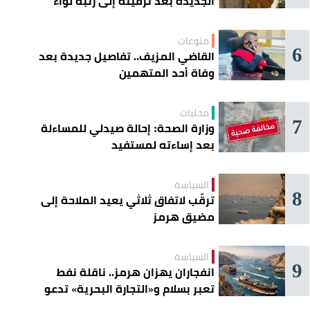
الجديدة بعد ترقيته إلى رتبة لواء
منوعات
6
القاضي المزيف.. تفاصيل جديدة بعد
وفاة أحد المتهمين
محليات
7
وزارة الصحة: إحالة صيدلي للمساءلة
بعد إساءته لمستفيد
السياسة
8
ترقّب لاتفاق ثلاثي يعيد الملاحة إلى
مضيق هرمز
السياسة
9
انفجاران يهزان هرمز.. ناقلة نفط
تعبر بسلام و«التجارة البحرية» تدعو
السفن إلى الحذر