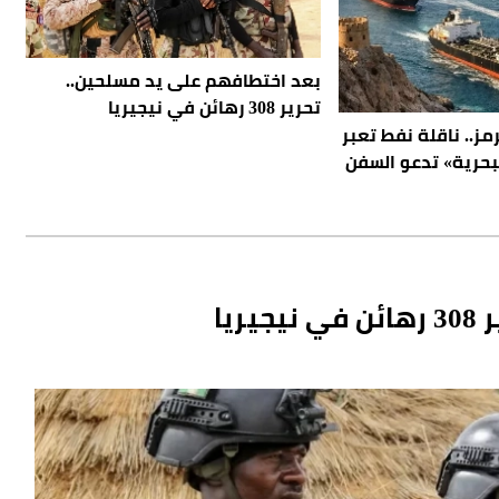
بعد اختطافهم على يد مسلحين..
تحرير 308 رهائن في نيجيريا
مز.. ناقلة نفط تعبر
لبحرية» تدعو السفن
يا