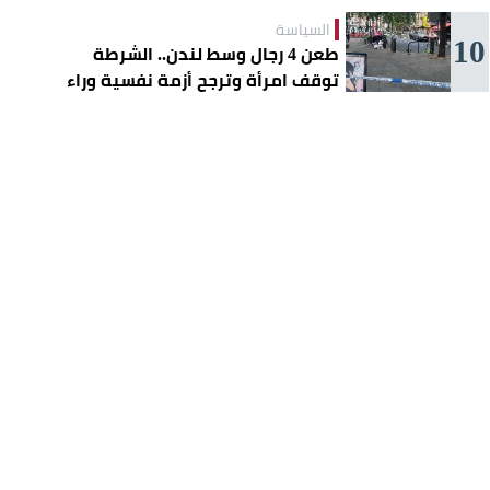
السياسة
10
طعن 4 رجال وسط لندن.. الشرطة
توقف امرأة وترجح أزمة نفسية وراء
الهجوم