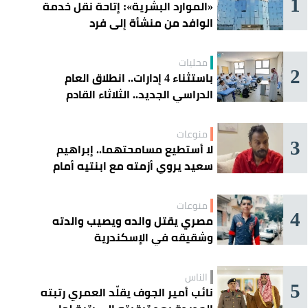
1
«الموارد البشرية»: إتاحة نقل خدمة
الوافد من منشأة إلى فرد
محليات
2
باستثناء 4 إدارات.. انطلاق العام
الدراسي الجديد.. الثلاثاء القادم
منوعات
3
لا أستطيع مسامحتهما.. إبراهيم
سعيد يروي أزمته مع ابنتيه أمام
القضاء
منوعات
4
مصري يقتل والده ويصيب والدته
وشقيقه في الإسكندرية
الناس
5
نائب أمير الجوف يقلّد العمري رتبته