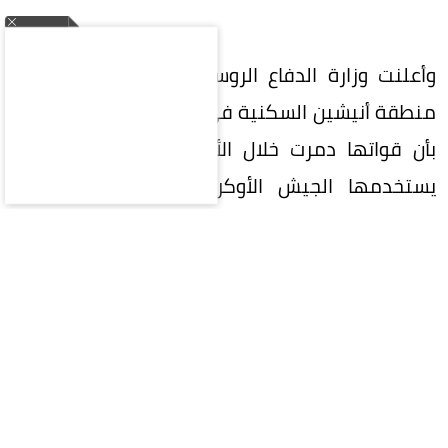
وأعلنت وزارة الدفاع الروسية سيطرة قواتها على
منطقة أنيشين السكنية في مدينة خاركيف، وأفادت
بأن قواتها دمرت خلال الأسبوع الماضي 34 زورقاً
يستخدمها الجيش الأوكراني، بينها ثلاثة زوارق
مخصصة لنقل شحنات عسكرية في البحر الأسود.
وفي جنوب أوكرانيا، أكدت وسائل إعلام أوكرانية تضرر
سفينة قبالة سواحل مدينة أوديسا واندلاع حريق على
متنها، بعد سماع دوي انفجار تزامناً مع إطلاق صافرات
الإنذار في المنطقة.