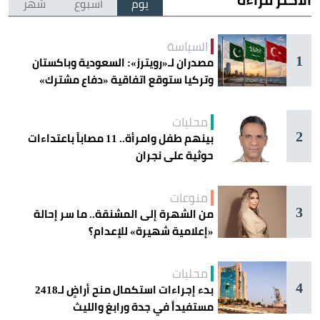
يوم
أسبوع
شهر
السياسة
1
مصدران لـ«رويترز»: السعودية وباكستان
وتركيا ستوقع اتفاقية «دفاع مشترك»
اليوم في جدة
محليات
2
بينهم طفل وامرأة.. 11 مصاباً باعتداءات
حوثية على نجران
منوعات
3
من الشهرة إلى المشنقة.. ما سر إحالة
«إعلامية شهيرة» للإعدام؟
محليات
4
بدء إجراءات استكمال منح أراضٍ لـ2418
مستفيداً في جدة ورابغ والليث