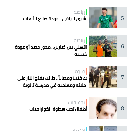
رياضة
5
بشرى للراقي.. عودة صانع الألعاب
رياضة
6
الأهلي بين خيارين.. محور جديد أو عودة
كيسيه
منوعات
7
22 قتيلاً ومصاباً.. طالب يفتح النار على
زملائه ومعلميه في مدرسة ثانوية
تحقيقات
8
أطفال تحت سطوة الخوارزميات
اقتصاد