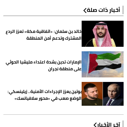
أخبار ذات صلة
خالد بن سلمان: «اتفاقية مكة» تعزز الردع
المشترك وتدعم أمن المنطقة
الإمارات تدين بشدة اعتداء مليشيا الحوثي
على منطقة نجران
بوتين يعزز الإجراءات الأمنية.. زيلينسكي:
الوضع صعب في «محور سلافيانسك»
آخر الأخبار