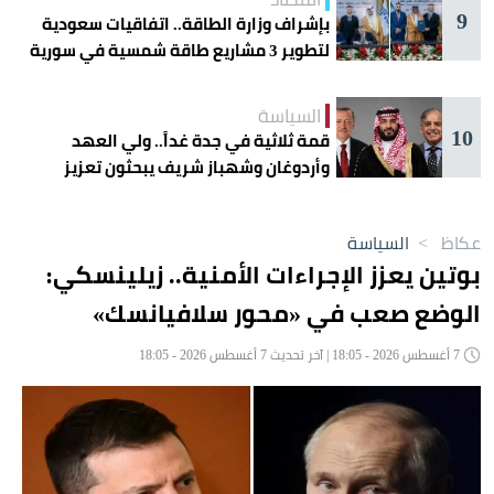
9
بإشراف وزارة الطاقة.. اتفاقيات سعودية
لتطوير 3 مشاريع طاقة شمسية في سورية
السياسة
10
قمة ثلاثية في جدة غداً.. ولي العهد
وأردوغان وشهباز شريف يبحثون تعزيز
التعاون
عكاظ
>
السياسة
بوتين يعزز الإجراءات الأمنية.. زيلينسكي:
الوضع صعب في «محور سلافيانسك»
7 أغسطس 2026 - 18:05 | آخر تحديث 7 أغسطس 2026 - 18:05