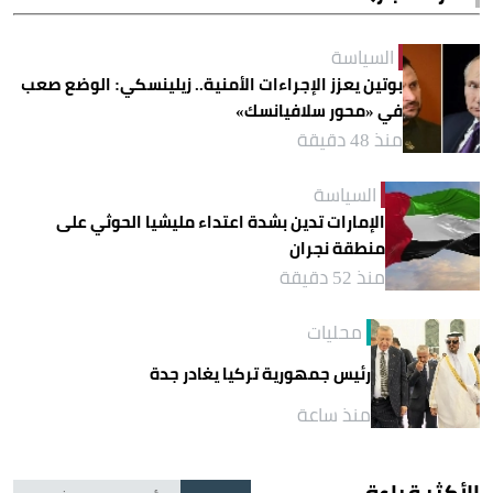
السياسة
بوتين يعزز الإجراءات الأمنية.. زيلينسكي: الوضع صعب
في «محور سلافيانسك»
منذ 48 دقيقة
السياسة
الإمارات تدين بشدة اعتداء مليشيا الحوثي على
منطقة نجران
منذ 52 دقيقة
محليات
رئيس جمهورية تركيا يغادر جدة
منذ ساعة
الأكثر قراءة