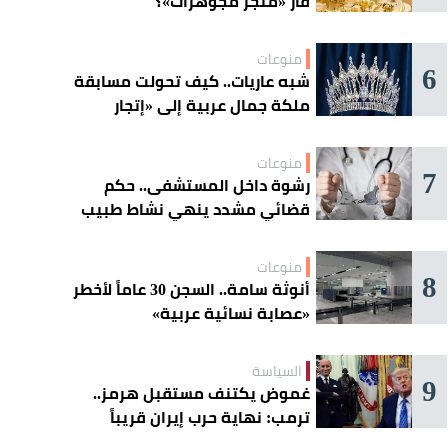
فأر «متجر مجوهرات»؟
منوعات
6
شبه عاريات.. كيف تحولت مسابقة
ملكة جمال عربية إلى «إتجار
بالقاصرات»؟
منوعات
7
رشوة داخل المستشفى.. حكم
قضائي مشدد ينهي نشاط طبيب
مغربي
منوعات
8
أنوثة سامة.. السجن 30 عاماً لأخطر
«عصابة نسائية عربية»
السياسة
9
غموض يكتنف مستقبل هرمز..
ترمب: نهاية حرب إيران قريباً