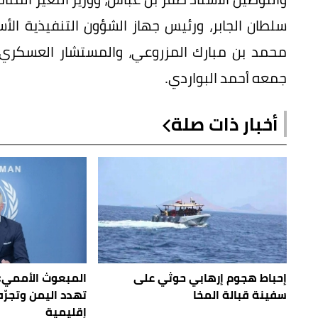
سلطان الجابر، ورئيس جهاز الشؤون التنفيذية الأ
محمد بن مبارك المزروعي، والمستشار العسكري لن
جمعه أحمد البواردي.
أخبار ذات صلة
إحباط هجوم إرهابي حوثي على
المبعوث الأممي:
سفينة قبالة المخا
تهدد اليمن وتجرّ
إقليمية