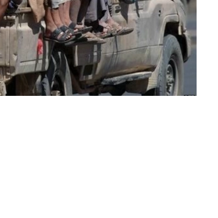
محمد الصاحي (القاهرة)
أدان الأمين العام لجامعة الدول العربية نبيل ف
منطقة نجران جنوب غربي المملكة العربية السعودي
هجمات أخرى طالت مواقع ووحدات تابعة للقوات ا
وأكد فهمي أن استهداف الأراضي السعودية وتع
العمليات العسكرية داخل اليمن، يمثلان مسارًا با