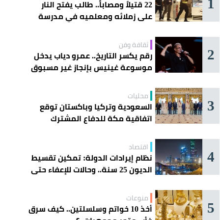
1
22 قتيلاً ومصاباً.. طالب يفتح النار
على زملائه ومعلميه في مدرسة
ثانوية
ثقافة وفن
2
رقم يكسر التاريخ.. عمرو دياب يدخل
موسوعة غينيس بإنجاز غير مسبوق
محليات
3
السعودية وتركيا وباكستان توقع
اتفاقية مكة للدفاع المشترك
اقتصاد
4
نظام إيرادات الدولة: تمكين تقسيط
الديون 25 سنة.. وحالات للإعفاء حتى
مليون ريال
منوعات
5
أخذ 10 خواتم وسلسلتين.. كيف سرق