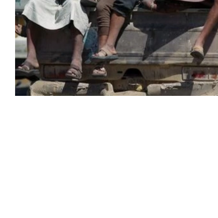
همي الهجمات التي نفذتها جماعة الحوثيين واستهدفت
ة، وأسفرت عن إصابة عدد من المدنيين، بالتزامن مع
لحكومية اليمنية في محافظتي مأرب وحضرموت.
ريض حياة المدنيين للخطر، بالتوازي مع تصعيد
لغ الخطورة من شأنه تهديد أمن المنطقة واستقرارها