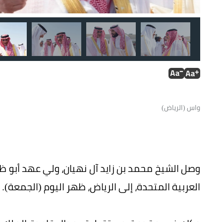
1590013354 Fri30 1117 210707-1477050601
واس (الرياض)
وصل الشيخ محمد بن زايد آل نهيان، ولي عهد أبو ظبي
العربية المتحدة، إلى الرياض، ظهر اليوم (الجمعة).