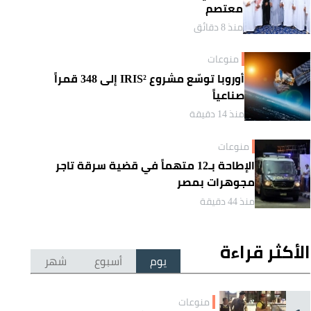
معتصم
منذ 8 دقائق
منوعات
أوروبا توسّع مشروع IRIS² إلى 348 قمراً
صناعياً
منذ 14 دقيقة
منوعات
الإطاحة بـ12 متهماً في قضية سرقة تاجر
مجوهرات بمصر
منذ 44 دقيقة
الأكثر قراءة
يوم
أسبوع
شهر
منوعات