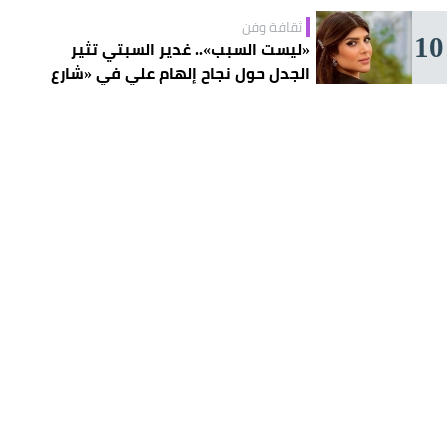
ثقافة وفن
10
«ليست السبب».. غدير السبتي تثير
الجدل حول نجاح إلهام علي في «شارع
الأعشى»