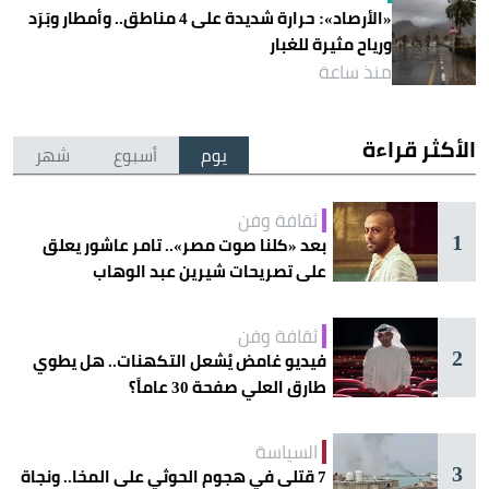
«الأرصاد»: حرارة شديدة على 4 مناطق.. وأمطار وبَرَد
ورياح مثيرة للغبار
منذ ساعة
الأكثر قراءة
يوم
أسبوع
شهر
ثقافة وفن
1
بعد «كلنا صوت مصر».. تامر عاشور يعلق
على تصريحات شيرين عبد الوهاب
ثقافة وفن
2
فيديو غامض يُشعل التكهنات.. هل يطوي
طارق العلي صفحة 30 عاماً؟
السياسة
3
7 قتلى في هجوم الحوثي على المخا.. ونجاة