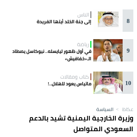
الناس
8
إلى جنة الخلد أيتها الفريدة
رياضة
9
في أول ظهور ليايسله.. نيوكاسل يصطاد
الـ«خفافيش»
كتاب ومقالات
10
ماتياس يعود للهلال..!
عكاظ
>
السياسة
وزيرة الخارجية اليمنية تشيد بالدعم
السعودي المتواصل