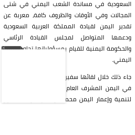
السعودية في مساندة الشعب اليمني في شتى
المجالات وفي الأوقات والظروف كافة، معربة عن
تقدير اليمن لقيادة المملكة العربية السعودية
ودعمها المتواصل لمجلس القيادة الرئاسي
والحكومة اليمنية للقيام بمسؤولياتها تجاه الشعب
اليمني.
جاء ذلك خلال لقائها سفير خادم الحرمين الشريفين
في اليمن المشرف العام على البرنامج السعودي
لتنمية وإعمار اليمن محمد آل جابر، مؤكدة اعتزاز
اليمن بالشراكة الإستراتيجية مع السعودية،
ومواقفها الثابتة، ودعمها السياسي والاقتصادي
والإنساني والتنموي لليمن. وجددت إدانتها