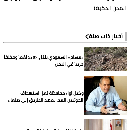
المدن الذكية).
أخبار ذات صلة
«مسام» السعودي ينتزع 5287 لغماً ومخلفاً
حربياً في اليمن
وكيل أول محافظة تعز: استهداف
الحوثيين المخا يمهد الطريق إلى صنعاء