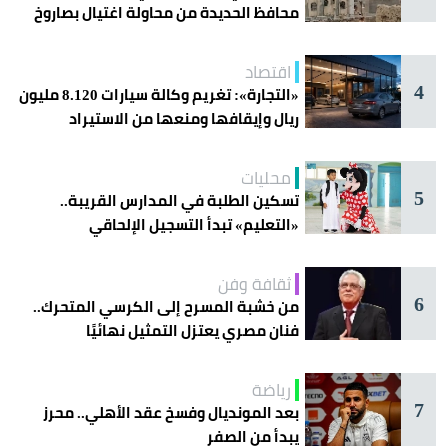
محافظ الحديدة من محاولة اغتيال بصاروخ
اقتصاد
4
«التجارة»: تغريم وكالة سيارات 8.120 مليون
ريال وإيقافها ومنعها من الاستيراد
محليات
5
تسكين الطلبة في المدارس القريبة..
«التعليم» تبدأ التسجيل الإلحاقي
للمستجدين
ثقافة وفن
6
من خشبة المسرح إلى الكرسي المتحرك..
فنان مصري يعتزل التمثيل نهائيًا
رياضة
7
بعد المونديال وفسخ عقد الأهلي.. محرز
يبدأ من الصفر