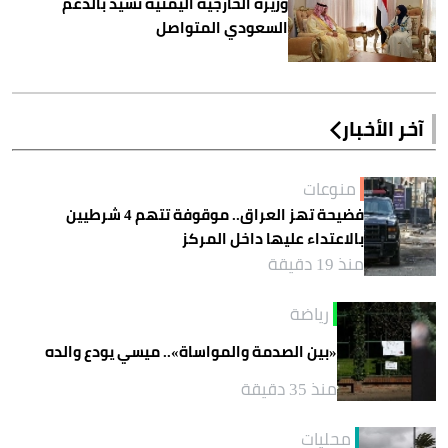
وزيرة الخارجية اليمنية تشيد بالدعم
السعودي المتواصل
آخر الأخبار
منوعات
فضيحة تهز العراق.. موقوفة تتهم 4 شرطيين
بالاعتداء عليها داخل المركز
منذ 19 دقيقة
رياضة
«بين الصدمة والمواساة».. ميسي يودع والده
منذ 35 دقيقة
محليات