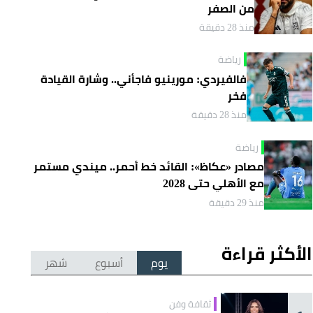
من الصفر
منذ 28 دقيقة
رياضة
فالفيردي: مورينيو فاجأني.. وشارة القيادة
فخر
منذ 28 دقيقة
رياضة
مصادر «عكاظ»: القائد خط أحمر.. ميندي مستمر
مع الأهلي حتى 2028
منذ 29 دقيقة
الأكثر قراءة
يوم
أسبوع
شهر
ثقافة وفن