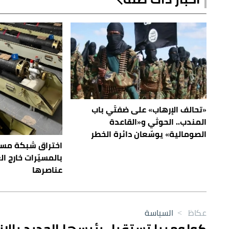
«تحالف الإرهاب» على ضفتَي باب
المندب.. الحوثي و«القاعدة
الصومالية» يوسّعان دائرة الخطر
اختراق شبكة مس
بالمسيّرات خارج ا
عناصرها
عكاظ
>
السياسة
كولومبيا تستقبل رئيسها الجديد بالان