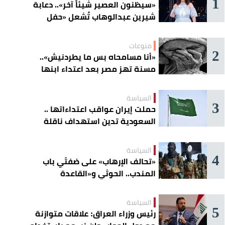
1
«سيظنون العصير شيئاً آخر».. دعابة
شيرين عبدالوهاب تُشعل «حفل
الساحل»
منوعات
2
«أنا مسامحاه بس ما يطردنيش»..
مسنة تهز مصر بعد اعتداء ابنها
عليها
السياسة
3
حملت إيران عواقب اعتداءاتها ..
السعودية تدين استهداف ناقلة
إماراتية في هرمز
السياسة
4
«تحالف الإرهاب» على ضفتَي باب
المندب.. الحوثي و«القاعدة
الصومالية» يوسّعان دائرة الخطر
السياسة
5
رئيس وزراء العراق: علاقات متوازنة