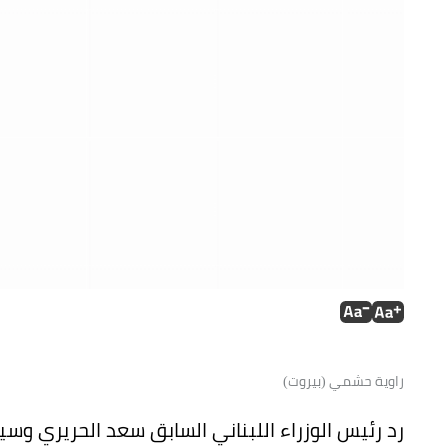
راوية حشمي (بيروت)
رد رئيس الوزراء اللبناني السابق سعد الحريري وس