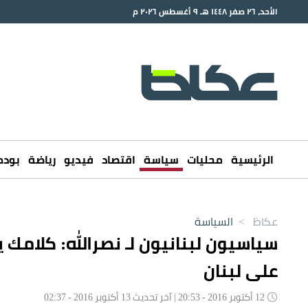
الأحد، ٢٦ صفر ١٤٤٨ هـ ٩ أغسطس ٢٠٢٦ م
الرئيسية
محليات
سياسة
اقتصاد
فيديو
رياضة
بود
عكاظ
>
السياسة
سياسيون لبنانيون لـ نصرالله: كلامك 
على لبنان
12 أكتوبر 2016 - 20:53 | آخر تحديث 13 أكتوبر 2016 - 02:37