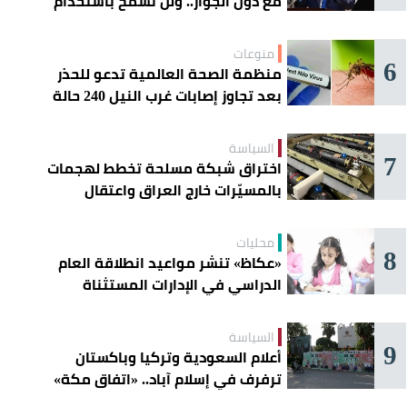
مع دول الجوار.. ولن نسمح باستخدام
أراضينا لتهديد أمنها
منوعات
6
منظمة الصحة العالمية تدعو للحذر
بعد تجاوز إصابات غرب النيل 240 حالة
السياسة
7
اختراق شبكة مسلحة تخطط لهجمات
بالمسيّرات خارج العراق واعتقال
عناصرها
محليات
8
«عكاظ» تنشر مواعيد انطلاقة العام
الدراسي في الإدارات المستثناة
السياسة
9
أعلام السعودية وتركيا وباكستان
ترفرف في إسلام آباد.. «اتفاق مكة»
يوحّد الردع