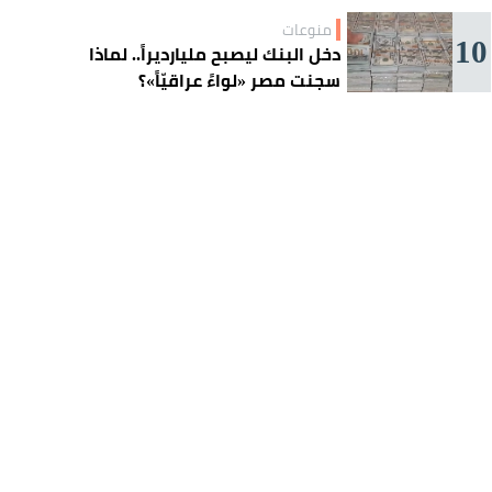
منوعات
10
دخل البنك ليصبح مليارديراً.. لماذا
سجنت مصر «لواءً عراقيّاً»؟