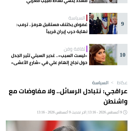
مشدد ينهي نشاط طبيب مغربي
السياسة
9
غموض يكتنف مستقبل هرمز.. ترمب:
نهاية حرب إيران قريباً
ثقافة وفن
10
«ليست السبب».. غدير السبتي تثير الجدل
حول نجاح إلهام علي في «شارع الأعشى»
عكاظ
>
السياسة
عراقجي: نتبادل الرسائل.. ولا مفاوضات مع
واشنطن
9 أغسطس 2026 - 13:16 | آخر تحديث 9 أغسطس 2026 - 13:16