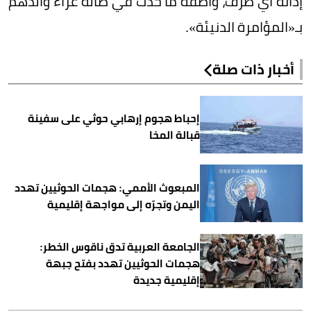
إدانة أي طرف، واصفة ما حدث في صالة عزاء والدهم
بـ«المؤامرة الدنيئة».
أخبار ذات صلة
إحباط هجوم إرهابي حوثي على سفينة
قبالة المخا
المبعوث الأممي: هجمات الحوثيين تهدد
اليمن وتجرّه إلى مواجهة إقليمية
الجامعة العربية تدق ناقوس الخطر:
هجمات الحوثيين تهدد بفتح جبهة
إقليمية جديدة