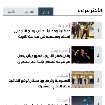
الأكثر قراءة
يوم
أسبوع
شهر
منوعات
1
22 قتيلاً ومصاباً.. طالب يفتح النار على
زملائه ومعلميه في مدرسة ثانوية
ثقافة وفن
2
رقم يكسر التاريخ.. عمرو دياب يدخل
موسوعة غينيس بإنجاز غير مسبوق
محليات
3
السعودية وتركيا وباكستان توقع اتفاقية
مكة للدفاع المشترك
اقتصاد
4