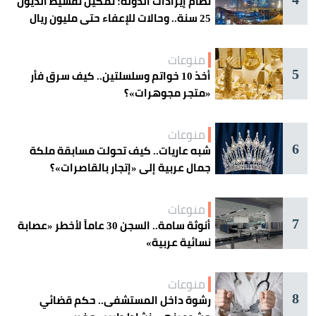
نظام إيرادات الدولة: تمكين تقسيط الديون
25 سنة.. وحالات للإعفاء حتى مليون ريال
منوعات
5
أخذ 10 خواتم وسلسلتين.. كيف سرق فأر
«متجر مجوهرات»؟
منوعات
6
شبه عاريات.. كيف تحولت مسابقة ملكة
جمال عربية إلى «إتجار بالقاصرات»؟
منوعات
7
أنوثة سامة.. السجن 30 عاماً لأخطر «عصابة
نسائية عربية»
منوعات
8
رشوة داخل المستشفى.. حكم قضائي