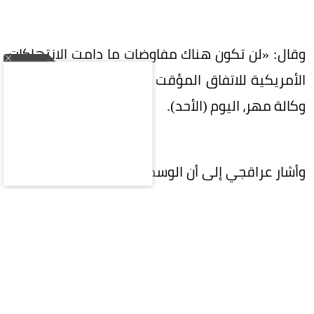
وقال: «لن تكون هناك مفاوضات ما دامت الانتهاكات
الأمريكية للاتفاق المؤقت مستمرة»، وفق ما نقلت
وكالة مهر، اليوم (الأحد).
وأشار عراقجي إلى أن الوسطاء ما زالوا يبذلون جهوداً
لإيجاد سبل لاستئناف المفاوضات مجدداً. وأضاف: «ما
لم تتوقف انتهاكات الولايات المتحدة لمذكرة
التفاهم، وما لم تعوّض واشنطن عن انتهاكاتها، فلا
إمكانية لاستئناف المفاوضات».