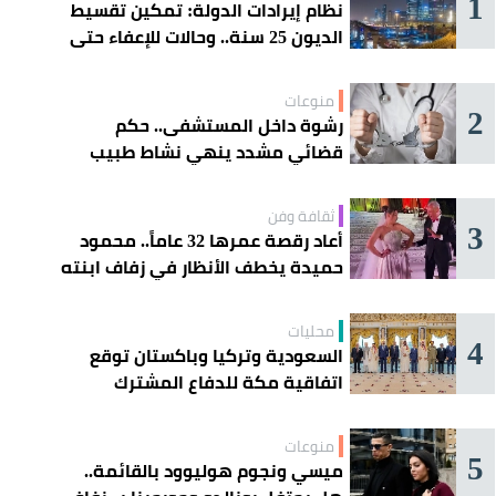
1
نظام إيرادات الدولة: تمكين تقسيط
الديون 25 سنة.. وحالات للإعفاء حتى
مليون ريال
منوعات
2
رشوة داخل المستشفى.. حكم
قضائي مشدد ينهي نشاط طبيب
مغربي
ثقافة وفن
3
أعاد رقصة عمرها 32 عاماً.. محمود
حميدة يخطف الأنظار في زفاف ابنته
محليات
4
السعودية وتركيا وباكستان توقع
اتفاقية مكة للدفاع المشترك
منوعات
5
ميسي ونجوم هوليوود بالقائمة..