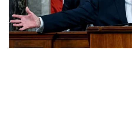
إعادة فتح مضيق هرمز، كشفت صحيفة «وول
متحدة أبلغت الوسطاء رفضها فرض أي قيود أو
الحيوي.
ركين في المحادثات الجارية رفضها أي قيود إيرانية