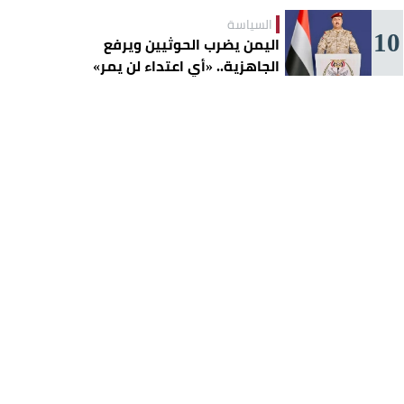
السياسة
10
اليمن يضرب الحوثيين ويرفع
الجاهزية.. «أي اعتداء لن يمر»