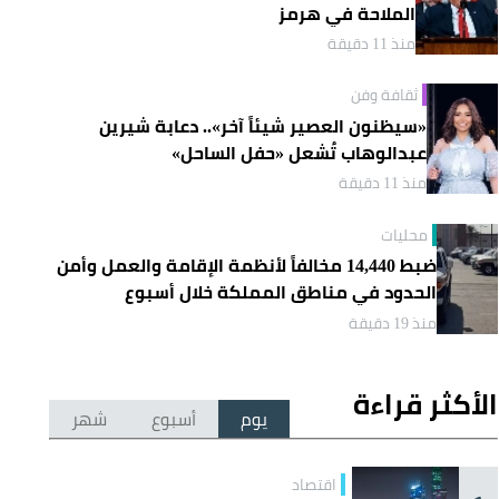
الملاحة في هرمز
منذ 11 دقيقة
ثقافة وفن
«سيظنون العصير شيئاً آخر».. دعابة شيرين
عبدالوهاب تُشعل «حفل الساحل»
منذ 11 دقيقة
محليات
ضبط 14,440 مخالفاً لأنظمة الإقامة والعمل وأمن
الحدود في مناطق المملكة خلال أسبوع
منذ 19 دقيقة
الأكثر قراءة
يوم
أسبوع
شهر
اقتصاد