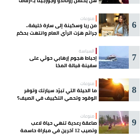
هل يحتفل رونالدو وجورجينا بـ«زفاف
القرن» غداً؟
منوعات
6
من ريا وسكينة إلى سارة خليفة..
جرائم هزت الرأي العام وانتهت بحكم
الإعدام
السياسة
7
إحباط هجوم إرهابي حوثي على
سفينة قبالة المخا
منوعات
8
ما الحيلة التي تبرّد سيارتك وتوفر
الوقود وتحمي التكييف في الصيف؟
منوعات
9
صاعقة رعدية تنهي حياة لاعب
وتصيب 12 آخرين في مباراة حاسمة