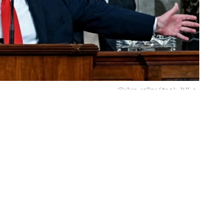
«عكاظ» (جدة) okaz_online@
فيما تتواصل المفاوضات بشأن ترتيبات 
ستريت جورنال» الأمريكية أن الولايات ال
رسوم إيرانية على حركة الملاحة في الممر 
وأفادت الصحيفة بأن واشنطن أبلغت الوسطاء المشا