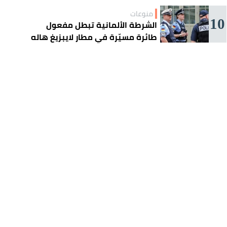
منوعات
10
الشرطة الألمانية تبطل مفعول
طائرة مسيّرة في مطار لايبزيغ هاله