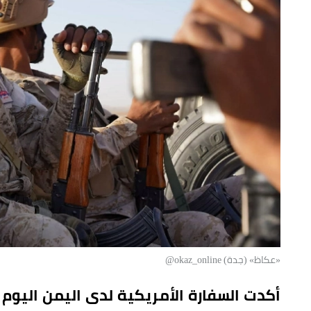
«عكاظ» (جدة) okaz_online@
أكدت السفارة الأمريكية لدى اليمن اليوم