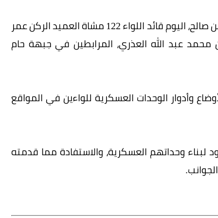
التقى نائب الرئيس اليمني الفريق الركن علي محسن صالح، اليوم قائد اللواء 122 مشاة العميد الركن عمر
7 مشاة العميد الركن محمد عبد الله العذري، المرابطين في جبهة حام
وضاع وأدوار الوحدات العسكرية للواءين في المواقع
د لبناء وحداتهم العسكرية، والاستفادة مما قدمته
لجوانب.