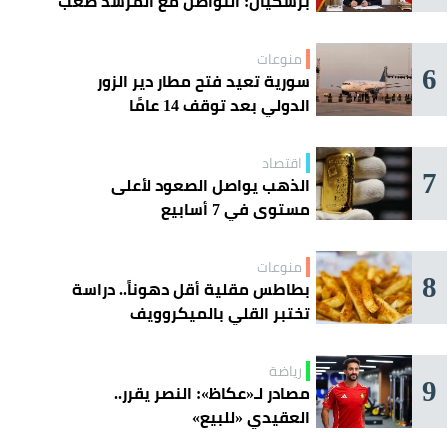
بزشكيان: التواصل مع المرشد صعب
للغاية
منوعات
6
سورية تعيد فتح مطار دير الزور
الدولي بعد توقف 14 عامًا
اقتصاد
7
الذهب يواصل الصعود لأعلى
مستوى في 7 أسابيع
منوعات
8
بطاطس مقلية أقل دهوناً.. دراسة
تختبر القلي بالميكروويف
رياضة
9
مصادر لـ«عكاظ»: النصر يقرر..
العقيدي «للبيع»