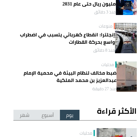
مليون ريال حتى عام 2031
منذ 3 دقائق
منوعات
إنجلترا: انقطاع كهربائي يتسبب في اضطراب
واسع بحركة القطارات
منذ 8 دقائق
محليات
ضبط مخالف لنظام البيئة في محمية الإمام
عبدالعزيز بن محمد الملكية
منذ 27 دقيقة
الأكثر قراءة
يوم
أسبوع
شهر
محليات