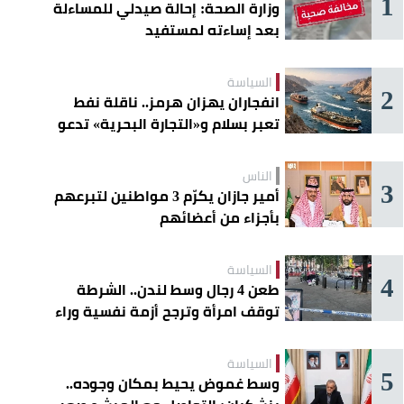
1
وزارة الصحة: إحالة صيدلي للمساءلة
بعد إساءته لمستفيد
السياسة
2
انفجاران يهزان هرمز.. ناقلة نفط
تعبر بسلام و«التجارة البحرية» تدعو
السفن إلى الحذر
الناس
3
أمير جازان يكرّم 3 مواطنين لتبرعهم
بأجزاء من أعضائهم
السياسة
4
طعن 4 رجال وسط لندن.. الشرطة
توقف امرأة وترجح أزمة نفسية وراء
الهجوم
السياسة
5
وسط غموض يحيط بمكان وجوده..