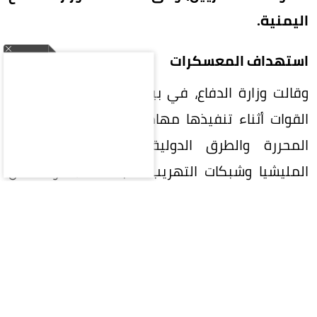
اليمنية.
استهداف المعسكرات
وقالت وزارة الدفاع، في بيان، إن الهجوم استهدف
القوات أثناء تنفيذها مهامها في تأمين المناطق
المحررة والطرق الدولية، والتصدي لمخططات
المليشيا وشبكات التهريب التابعة لها، مؤكدة أن
الضحايا من منتسبي القوات المسلحة المرابطين في
المواقع المستهدفة ومن مختلف المحافظات
اليمنية.
وأضافت أن الهجوم يعكس استمرار مليشيا الحوثي
في استهداف اليمنيين وتصعيد عملياتها العسكرية،