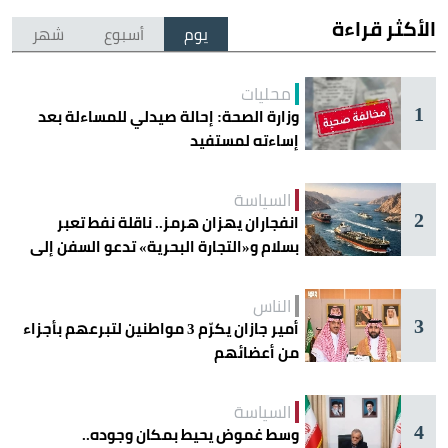
الأكثر قراءة
يوم
أسبوع
شهر
محليات
1
وزارة الصحة: إحالة صيدلي للمساءلة بعد
إساءته لمستفيد
السياسة
2
انفجاران يهزان هرمز.. ناقلة نفط تعبر
بسلام و«التجارة البحرية» تدعو السفن إلى
الحذر
الناس
3
أمير جازان يكرّم 3 مواطنين لتبرعهم بأجزاء
من أعضائهم
السياسة
4
وسط غموض يحيط بمكان وجوده..