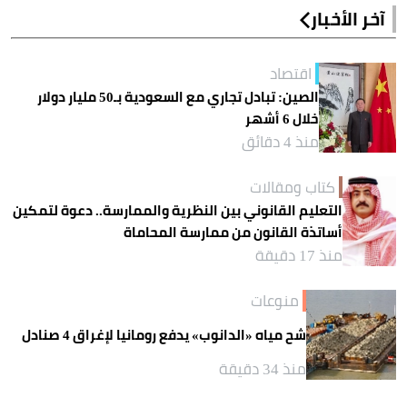
آخر الأخبار
اقتصاد
الصين: تبادل تجاري مع السعودية بـ50 مليار دولار
خلال 6 أشهر
منذ 4 دقائق
كتاب ومقالات
التعليم القانوني بين النظرية والممارسة.. دعوة لتمكين
أساتذة القانون من ممارسة المحاماة
منذ 17 دقيقة
منوعات
شح مياه «الدانوب» يدفع رومانيا لإغراق 4 صنادل
منذ 34 دقيقة