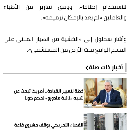
للاستخدام إطلاقا». ووفق تقارير من الأطباء
والعاملين «لم يعد بالإمكان ترميمه».
وأشار سحلول إلى «الخشية من انهيار المبنى على
القسم الواقع تحت الأرض من المستشفى».
أخبار ذات صلة
خطة لتغيير القيادة.. أمريكا تبحث عن
شبيه «نائبة مادورو» لحكم كوبا
القضاء الأمريكي يوقف مشروع قاعة