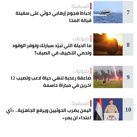
السياسة
7
إحباط هجوم إرهابي حوثي على سفينة
قبالة المخا
منوعات
8
ما الحيلة التي تبرّد سيارتك وتوفر الوقود
وتحمي التكييف في الصيف؟
منوعات
9
صاعقة رعدية تنهي حياة لاعب وتصيب 12
آخرين في مباراة حاسمة
السياسة
10
اليمن يضرب الحوثيين ويرفع الجاهزية.. «أي
اعتداء لن يمر»