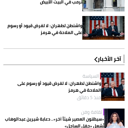
ترمب في البيت الأبيض
واشنطن لطهران: لا لفرض قيود أو رسوم
على الملاحة في هرمز
آخر الأخبار
السياسة
واشنطن لطهران: لا لفرض قيود أو رسوم على
الملاحة في هرمز
منذ 5 دقائق
ثقافة وفن
«سيظنون العصير شيئاً آخر».. دعابة شيرين عبدالوهاب
تُشعل «حفل الساحل»