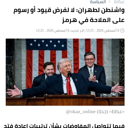
عكاظ
>
السياسة
واشنطن لطهران: لا لفرض قيود أو رسوم
على الملاحة في هرمز
8 أغسطس 2026 - 13:25 | آخر تحديث 8 أغسطس 2026 - 13:25
«عكاظ» (جدة) okaz_online@
فيما تتواصل المفاوضات بشأن ترتيبات إعادة فتح