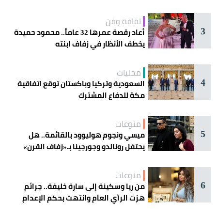
ثقافة وفن
3
أعاد رقصة عمرها 32 عاماً.. محمود حميدة
يخطف الأنظار في زفاف ابنته
محليات
4
السعودية وتركيا وباكستان توقع اتفاقية
مكة للدفاع المشترك
منوعات
5
ميسي ونجوم هوليوود بالقائمة.. هل
يحتفل رونالدو وجورجينا بـ«زفاف القرن»
غداً؟
منوعات
6
من ريا وسكينة إلى سارة خليفة.. جرائم
هزت الرأي العام وانتهت بحكم الإعدام