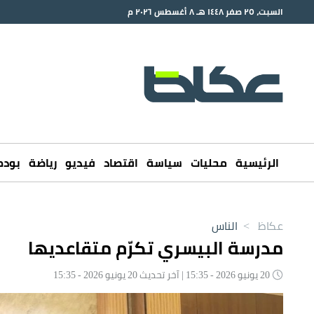
السبت، ٢٥ صفر ١٤٤٨ هـ ٨ أغسطس ٢٠٢٦ م
الرئيسية
محليات
سياسة
اقتصاد
فيديو
رياضة
بود
عكاظ
>
الناس
مدرسة البيسري تكرّم متقاعديها
20 يونيو 2026 - 15:35 | آخر تحديث 20 يونيو 2026 - 15:35