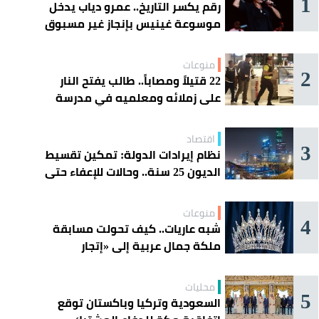
1
رقم يكسر التاريخ.. عمرو دياب يدخل
موسوعة غينيس بإنجاز غير مسبوق
منوعات
2
22 قتيلاً ومصاباً.. طالب يفتح النار
على زملائه ومعلميه في مدرسة
ثانوية
اقتصاد
3
نظام إيرادات الدولة: تمكين تقسيط
الديون 25 سنة.. وحالات للإعفاء حتى
مليون ريال
منوعات
4
شبه عاريات.. كيف تحولت مسابقة
ملكة جمال عربية إلى «إتجار
بالقاصرات»؟
محليات
5
السعودية وتركيا وباكستان توقع