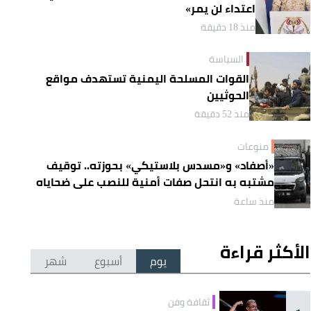
اعتداء لن يمر»
منذ 18 دقيقة
السياسة
القوات المسلحة اليمنية تستهدف مواقع
الحوثيين
منذ 52 دقيقة
منوعات
«أصفاد» و«مسدس بلاستيكي» بحوزته.. توقيف
مشتبه به انتحل صفات أمنية للنصب على ضحاياه
منذ ساعة
الأكثر قراءة
يوم
أسبوع
شهر
ثقافة وفن