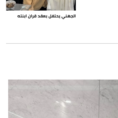
الجهني يحتفل بعقد قران ابنته