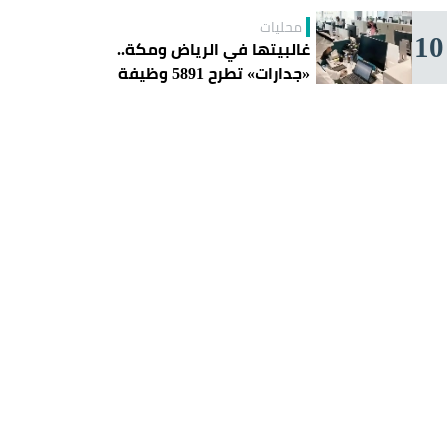
محليات
10
غالبيتها في الرياض ومكة..
«جدارات» تطرح 5891 وظيفة
للسعوديين هذا الأسبوع