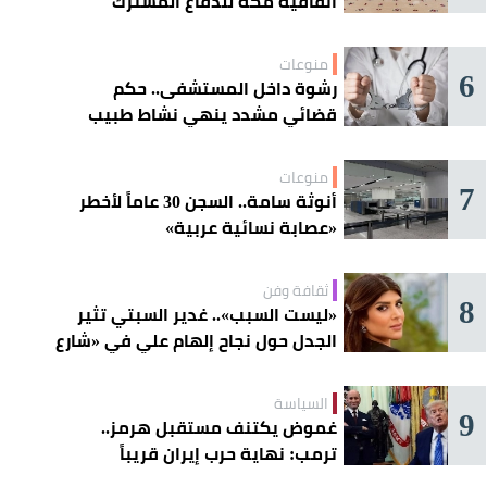
اتفاقية مكة للدفاع المشترك
منوعات
6
رشوة داخل المستشفى.. حكم
قضائي مشدد ينهي نشاط طبيب
مغربي
منوعات
7
أنوثة سامة.. السجن 30 عاماً لأخطر
«عصابة نسائية عربية»
ثقافة وفن
8
«ليست السبب».. غدير السبتي تثير
الجدل حول نجاح إلهام علي في «شارع
الأعشى»
السياسة
9
غموض يكتنف مستقبل هرمز..
ترمب: نهاية حرب إيران قريباً