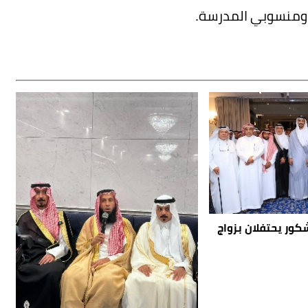
م ومنسوبي المدرسة.
كور يحتفلان بزواج