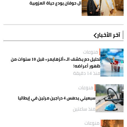
آل حوفان يودع حياة العزوبية
آخر الأخبار
منوعات
تحليل دم يكشف الـ«ألزهايمر» قبل 10 سنوات من
ظهور أعراضه!
منذ 14 دقيقة
منوعات
سبعيني يدهس 4 دراجين مرتين في إيطاليا
منذ ساعتين
منوعات