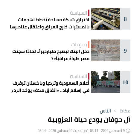
السياسة
8
اختراق شبكة مسلحة تخطط لهجمات
بالمسيّرات خارج العراق واعتقال عناصرها
منوعات
9
دخل البنك ليصبح مليارديراً.. لماذا سجنت
مصر «لواءً عراقيّاً»؟
السياسة
10
أعلام السعودية وتركيا وباكستان ترفرف
في إسلام آباد.. «اتفاق مكة» يوحّد الردع
عكاظ
>
الناس
آل حوفان يودع حياة العزوبية
9 أغسطس 2026 - 03:14 | آخر تحديث 9 أغسطس 2026 - 03:14