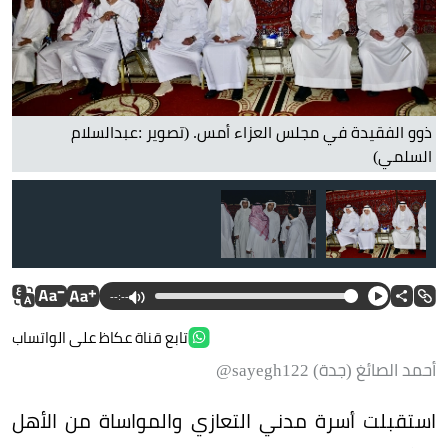
ذوو الفقيدة في مجلس العزاء أمس. (تصوير :عبدالسلام
السلمي)
--:--
تابع قناة عكاظ على الواتساب
أحمد الصائغ (جدة) sayegh122@
استقبلت أسرة مدني التعازي والمواساة من الأهل