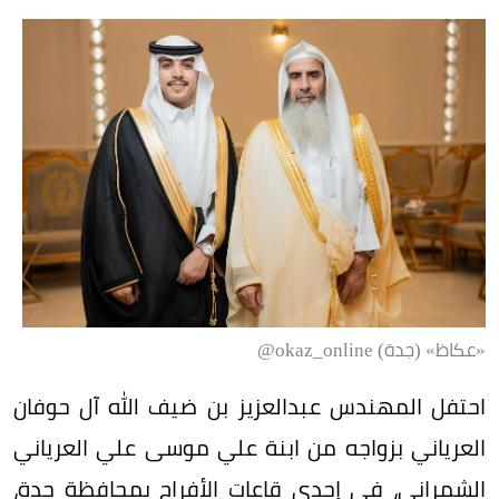
«عكاظ» (جدة) okaz_online@
احتفل المهندس عبدالعزيز بن ضيف الله آل حوفان
العرياني بزواجه من ابنة علي موسى علي العرياني
الشمراني، في إحدى قاعات الأفراح بمحافظة جدة،