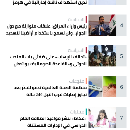
تدين استهداف ناقلة إماراتية في هرمز
السياسة
4
رئيس وزراء العراق: علاقات متوازنة مع دول
الجوار.. ولن نسمح باستخدام أراضينا لتهديد
أمنها
السياسة
5
«تحالف الإرهاب» على ضفتَي باب المندب..
الحوثي و«القاعدة الصومالية» يوسّعان
دائرة الخطر
منوعات
6
منظمة الصحة العالمية تدعو للحذر بعد
تجاوز إصابات غرب النيل 240 حالة
محليات
7
«عكاظ» تنشر مواعيد انطلاقة العام
الدراسي في الإدارات المستثناة