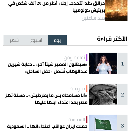
حرائق كندا تتمدد.. إجلاء أكثر من 20 ألف شخص في
بريتيش كولومبيا
منذ ساعتين
الأكثر قراءة
يوم
أسبوع
شهر
ثقافة وفن
1
«سيظنون العصير شيئاً آخر».. دعابة شيرين
عبدالوهاب تُشعل «حفل الساحل»
منوعات
2
«أنا مسامحاه بس ما يطردنيش».. مسنة تهز
مصر بعد اعتداء ابنها عليها
السياسة
3
حملت إيران عواقب اعتداءاتها .. السعودية