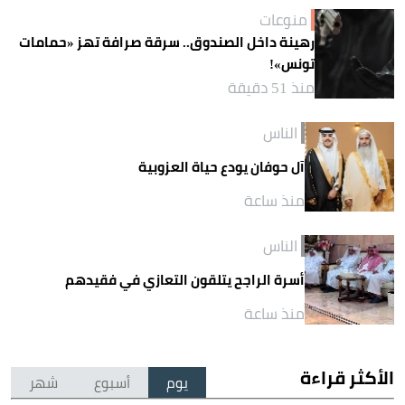
منوعات
رهينة داخل الصندوق.. سرقة صرافة تهز «حمامات
تونس»!
منذ 51 دقيقة
الناس
آل حوفان يودع حياة العزوبية
منذ ساعة
الناس
أسرة الراجح يتلقون التعازي في فقيدهم
منذ ساعة
الأكثر قراءة
يوم
أسبوع
شهر