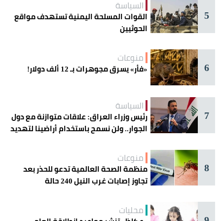
السياسة
5
القوات المسلحة اليمنية تستهدف مواقع
الحوثيين
منوعات
6
«فأر» يسرق مجوهرات بـ 12 ألف دولار!
السياسة
7
رئيس وزراء العراق: علاقات متوازنة مع دول
الجوار.. ولن نسمح باستخدام أراضينا لتهديد
أمنها
منوعات
8
منظمة الصحة العالمية تدعو للحذر بعد
تجاوز إصابات غرب النيل 240 حالة
محليات
9