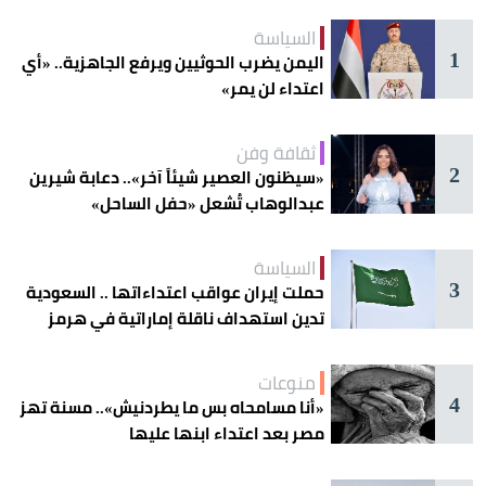
السياسة
1
اليمن يضرب الحوثيين ويرفع الجاهزية.. «أي
اعتداء لن يمر»
ثقافة وفن
2
«سيظنون العصير شيئاً آخر».. دعابة شيرين
عبدالوهاب تُشعل «حفل الساحل»
السياسة
3
حملت إيران عواقب اعتداءاتها .. السعودية
تدين استهداف ناقلة إماراتية في هرمز
منوعات
4
«أنا مسامحاه بس ما يطردنيش».. مسنة تهز
مصر بعد اعتداء ابنها عليها