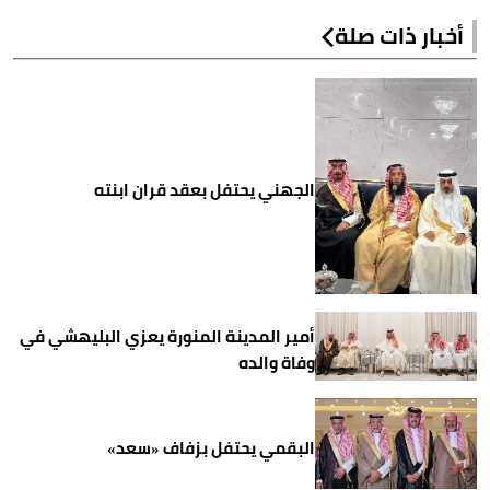
أخبار ذات صلة
الجهني يحتفل بعقد قران ابنته
أمير المدينة المنورة يعزي البليهشي في
وفاة والده
البقمي يحتفل بزفاف «سعد»