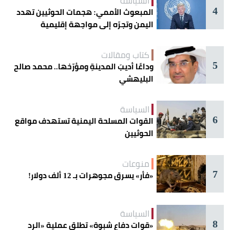
السياسة
4
المبعوث الأممي: هجمات الحوثيين تهدد
اليمن وتجرّه إلى مواجهة إقليمية
كتاب ومقالات
5
وداعًا أديبَ المدينةِ ومؤرّخها.. محمد صالح
البليهشي
السياسة
6
القوات المسلحة اليمنية تستهدف مواقع
الحوثيين
منوعات
7
«فأر» يسرق مجوهرات بـ 12 ألف دولار!
السياسة
8
«قوات دفاع شبوة» تطلق عملية «الرد