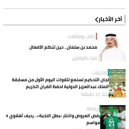
آخر الأخبار
كتاب ومقالات
محمد بن سلمان.. حين تتكلم الأفعال
منذ دقيقتين
محليات
لجان التحكيم تستمع لتلاوات اليوم الأول من مسابقة
الملك عبدالعزيز الدولية لحفظ القرآن الكريم
منذ 12 دقيقة
رياضة
رفض العروض واختار «بطل النخبة».. رديف أهلاوي 4
مواسم