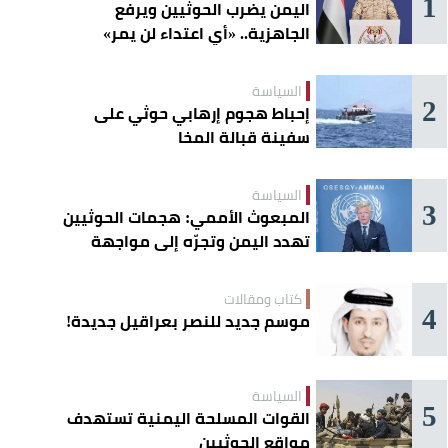
1
اليمن يضرب الحوثيين ويرفع
الجاهزية.. «أي اعتداء لن يمر»
السياسة
2
إحباط هجوم إرهابي حوثي على
سفينة قبالة المخا
السياسة
3
المبعوث الأممي: هجمات الحوثيين
تهدد اليمن وتجرّه إلى مواجهة
إقليمية
كتاب ومقالات
4
موسم جديد للنصر بعراقيل جديدة!
السياسة
5
القوات المسلحة اليمنية تستهدف
مواقع الحوثيين