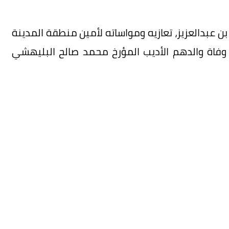
بن عبدالعزيز، تعازيه ومواساته لأمين منطقة المدينة
فاة والدهم الأديب المؤرخ محمد صالح البليهشي
مد الفقيد بواسع رحمته، ويسكنه فسيح جناته، ويلهم
ة التالية