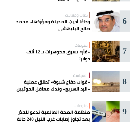
كتاب ومقالات
6
وداعًا أديبَ المدينةِ ومؤرّخها.. محمد
صالح البليهشي
منوعات
7
«فأر» يسرق مجوهرات بـ 12 ألف
دولار!
السياسة
8
«قوات دفاع شبوة» تطلق عملية
«الرد السريع» وتدك معاقل الحوثيين
منوعات
9
منظمة الصحة العالمية تدعو للحذر
بعد تجاوز إصابات غرب النيل 240 حالة