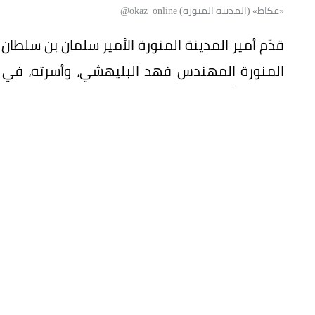
«عكاظ» (المدينة المنورة) okaz_online@
قدّم أمير المدينة المنورة الأمير سلمان بن سلطان 
المنورة المهندس فهد البليهشي، وأسرته، في و
(رحمه الله).
ودعا الأمير سلمان بن سلطان، الله تعالى أن يتغ
أسرته وذويه الصبر والسلوان.
المقال