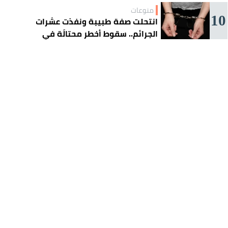
منوعات
10
انتحلت صفة طبيبة ونفذت عشرات
الجرائم.. سقوط أخطر محتالَة في
الجزائر