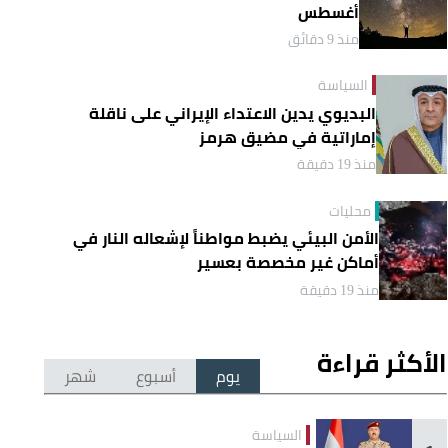
أغسطس
منذ 9 دقائق
السياسة
البديوي يدين الاعتداء الإيراني على ناقلة
إماراتية في مضيق هرمز
منذ 19 دقيقة
محليات
الأمن البيئي يضبط مواطناً لإشعاله النار في
أماكن غير مخصصة بعسير
منذ 19 دقيقة
الأكثر قراءة
يوم
أسبوع
شهر
السياسة