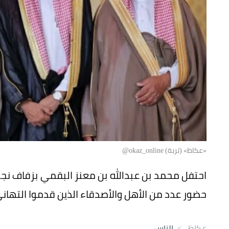
«عكاظ» (تربة) okaz_online@
احتفل محمد بن عبدالله بن معنز البقمي بزفاف نج
حضور عدد من الأهل والأصدقاء الذين قدموا التهاني
عكاظ
>
الناس