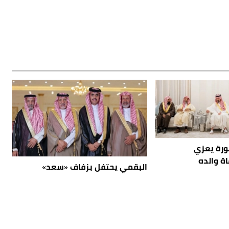
نورة يعزي
ة والده
البقمي يحتفل بزفاف «سعد»