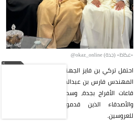
«عكاظ» (جدة) okaz_online@
احتفل تركي بن فايز الجهني بعقد قران ابنته على
المهندس فارس بن عبدالمنعم الجهني في إحدى
قاعات الأفراح بجدة، وسط حضور عدد من الأهل
والأصدقاء الذين قدموا التهاني والتبريكات
للعروسين.