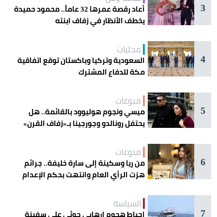
3
أعاد رقصة عمرها 32 عاماً.. محمود حميدة
يخطف الأنظار في زفاف ابنته
محليات
4
السعودية وتركيا وباكستان توقع اتفاقية
مكة للدفاع المشترك
منوعات
5
ميسي ونجوم هوليوود بالقائمة.. هل
يحتفل رونالدو وجورجينا بـ«زفاف القرن»
غداً؟
منوعات
6
من ريا وسكينة إلى سارة خليفة.. جرائم
هزت الرأي العام وانتهت بحكم الإعدام
السياسة
7
إحباط هجوم إرهابي حوثي على سفينة