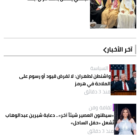
آخر الأخبار
السياسة
واشنطن لطهران: لا لفرض قيود أو رسوم على
الملاحة في هرمز
منذ 3 دقائق
ثقافة وفن
«سيظنون العصير شيئاً آخر».. دعابة شيرين عبدالوهاب
تُشعل «حفل الساحل»
منذ 3 دقائق