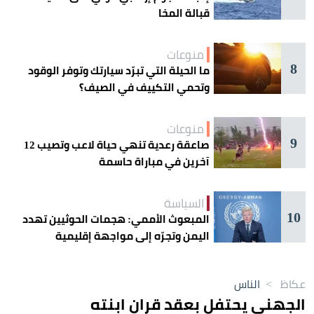
قبالة المخا
منوعات
8
ما الحيلة التي تبرّد سيارتك وتوفر الوقود
وتحمي التكييف في الصيف؟
منوعات
9
صاعقة رعدية تنهي حياة لاعب وتصيب 12
آخرين في مباراة حاسمة
السياسة
10
المبعوث الأممي: هجمات الحوثيين تهدد
اليمن وتجرّه إلى مواجهة إقليمية
عكاظ
>
الناس
الجهني يحتفل بعقد قران ابنته