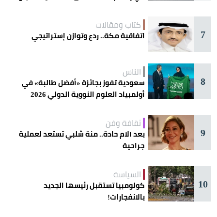
كتاب ومقالات
7
اتفاقية مكة.. ردع وتوازن إستراتيجي
الناس
8
سعودية تفوز بجائزة «أفضل طالبة» في
أولمبياد العلوم النووية الدولي 2026
ثقافة وفن
9
بعد آلام حادة.. منة شلبي تستعد لعملية
جراحية
السياسة
10
كولومبيا تستقبل رئيسها الجديد
بالانفجارات!