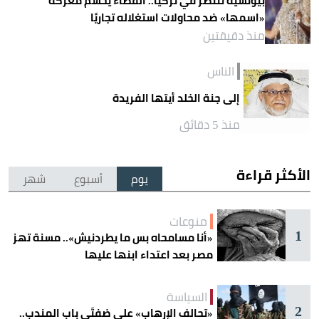
بيونسيه تنتصر في تركيا.. القضاء يحسم معركة
«اسمها» ضد محاولات استغلاله تجاريًا
منذ دقيقتين
الناس
إلى جنة الخلد أيتها الفريدة
منذ 5 دقائق
الأكثر قراءة
يوم
أسبوع
شهر
منوعات
1
«أنا مسامحاه بس ما يطردنيش».. مسنة تهز
مصر بعد اعتداء ابنها عليها
السياسة
2
«تحالف الإرهاب» على ضفتَي باب المندب..