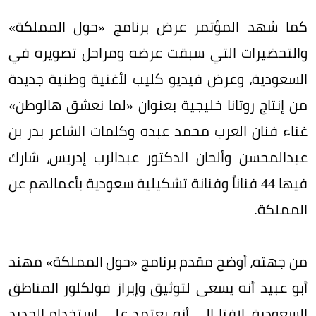
كما شهد المؤتمر عرض برنامج «حول المملكة»
والتحضيرات التي سبقت عرضه ومراحل تصويره في
السعودية، وعرض فيديو كليب لأغنية وطنية جديدة
من إنتاج روتانا خليجية بعنوان «لما نعشق هالوطن»
غناء فنان العرب محمد عبده وكلمات الشاعر بدر بن
عبدالمحسن وألحان الدكتور عبدالرب إدريس، شارك
فيها 44 فناناً وفنانة تشكيلية سعودية بأعمالهم عن
المملكة.
من جهته، أوضح مقدم برنامج «حول المملكة» مهند
أبو عبيد أنه يسعى لتوثيق وإبراز فولكلور المناطق
السعودية، لافتا إلى أنه يعتمد على استخدام الجديد