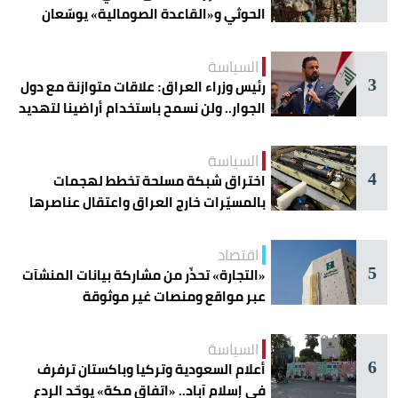
الحوثي و«القاعدة الصومالية» يوسّعان
دائرة الخطر
السياسة
3
رئيس وزراء العراق: علاقات متوازنة مع دول
الجوار.. ولن نسمح باستخدام أراضينا لتهديد
أمنها
السياسة
4
اختراق شبكة مسلحة تخطط لهجمات
بالمسيّرات خارج العراق واعتقال عناصرها
اقتصاد
5
«التجارة» تحذّر من مشاركة بيانات المنشآت
عبر مواقع ومنصات غير موثوقة
السياسة
6
أعلام السعودية وتركيا وباكستان ترفرف
في إسلام آباد.. «اتفاق مكة» يوحّد الردع