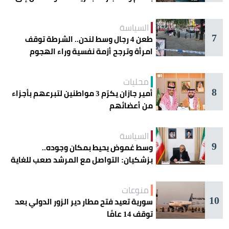
الحذر
السياسة
7
طعن 4 رجال وسط لندن.. الشرطة توقف
امرأة وترجح أزمة نفسية وراء الهجوم
محليات
8
أمير جازان يكرّم 3 مواطنين لتبرعهم بأجزاء
من أعضائهم
السياسة
9
وسط غموض يحيط بمكان وجوده..
بزشكيان: التواصل مع المرشد صعب للغاية
منوعات
10
سورية تعيد فتح مطار دير الزور الدولي بعد
توقف 14 عامًا