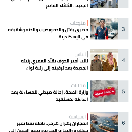
الجديد.. الثلاثاء القادم
منوعات
3
مصري يقتل والده ويصيب والدته وشقيقه
في الإسكندرية
الناس
4
نائب أمير الجوف يقلّد العمري رتبته
الجديدة بعد ترقيته إلى رتبة لواء
محليات
5
وزارة الصحة: إحالة صيدلي للمساءلة بعد
إساءته لمستفيد
السياسة
6
انفجاران يهزان هرمز.. ناقلة نفط تعبر
بسلام و«التجارة البحرية» تدعو السفن إلى