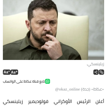
زيلينسكي.
تابع قناة عكاظ على الواتساب
«عكاظ» (جدة) okaz_online@
أعلن الرئيس الأوكراني فولوديمير زيلينسكي