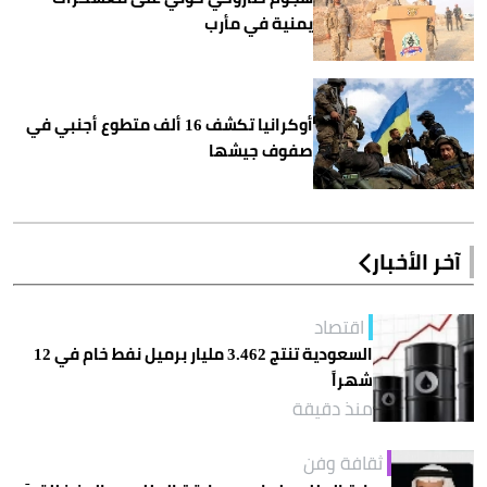
يمنية في مأرب
أوكرانيا تكشف 16 ألف متطوع أجنبي في
صفوف جيشها
آخر الأخبار
اقتصاد
السعودية تنتج 3.462 مليار برميل نفط خام في 12
شهراً
منذ دقيقة
ثقافة وفن