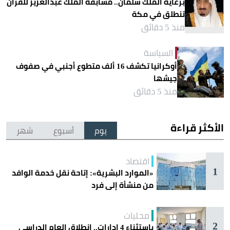
برعاية الملك سلمان.. مسابقة الملك عبدالعزيز للقرآن
تنطلق في مكة
منذ 5 دقائق
السياسة
أوكرانيا تكشف 16 ألف متطوع أجنبي في صفوف
جيشها
منذ 5 دقائق
الأكثر قراءة
يوم
أسبوع
شهر
اقتصاد
1
«الموارد البشرية»: إتاحة نقل خدمة الوافد
من منشأة إلى فرد
محليات
2
باستثناء 4 إدارات.. انطلاق العام الدراسي