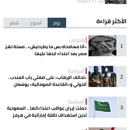
منذ 31 دقيقة
الأكثر قراءة
يوم
أسبوع
شهر
منوعات
1
«أنا مسامحاه بس ما يطردنيش».. مسنة تهز
مصر بعد اعتداء ابنها عليها
السياسة
2
«تحالف الإرهاب» على ضفتَي باب المندب..
الحوثي و«القاعدة الصومالية» يوسّعان
دائرة الخطر
السياسة
3
حملت إيران عواقب اعتداءاتها .. السعودية
تدين استهداف ناقلة إماراتية في هرمز