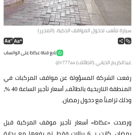
سيارة تتأهب لدخول المواقف الذكية. (المحرر)
تابع قناة عكاظ على الواتساب
عبدالكريم الذيابي (الطائف) r777aa@
رفعت الشركة المسؤولة عن مواقف المركبات في
المنطقة التاريخية بالطائف، أسعار تأجير الساعة 40 %،
وذلك تزامناً مع دخول رمضان.
ورصدت «عكاظ» أسعار تأجير موقف المركبة قبل
رمضان، كانت بـ 6 ريالات فقط، تم رفعها مع بداية