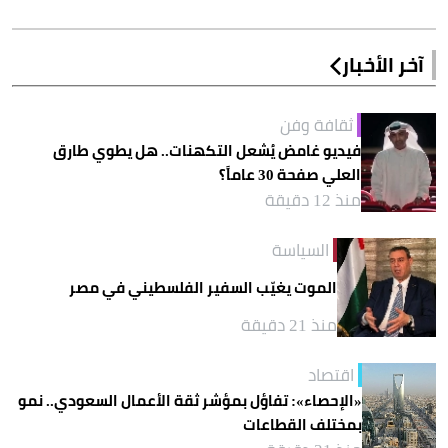
آخر الأخبار
ثقافة وفن
فيديو غامض يُشعل التكهنات.. هل يطوي طارق
العلي صفحة 30 عاماً؟
منذ 12 دقيقة
السياسة
الموت يغيّب السفير الفلسطيني في مصر
منذ 21 دقيقة
اقتصاد
«الإحصاء»: تفاؤل بمؤشر ثقة الأعمال السعودي.. نمو
بمختلف القطاعات