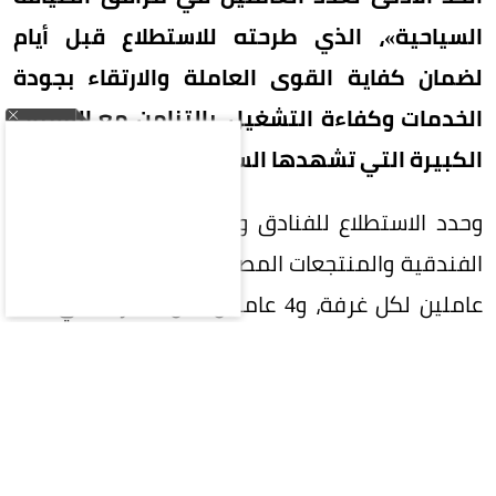
السياحية»، الذي طرحته للاستطلاع قبل أيام
لضمان كفاية القوى العاملة والارتقاء بجودة
الخدمات وكفاءة التشغيل، بالتزامن مع القفزات
الكبيرة التي تشهدها السياحة السعودية.
وحدد الاستطلاع للفنادق والفلل الفندقية والشقق
الفندقية والمنتجعات المصنفة خمس نجوم فاخرة 3
عاملين لكل غرفة، و4 عاملين لكل 5 غرف في فئة
الخمس نجوم، و3 عاملين لكل 5 غرف للأربع نجوم،
وعاملين لكل 5 غرف للثلاث نجوم، وعاملاً لكل 5 غرف
لفئة النجمتين، فيما يكون الحد الأدنى عاملاً واحداً
لكل 10 غرف للمنشآت ذات النجمة الواحدة وغير