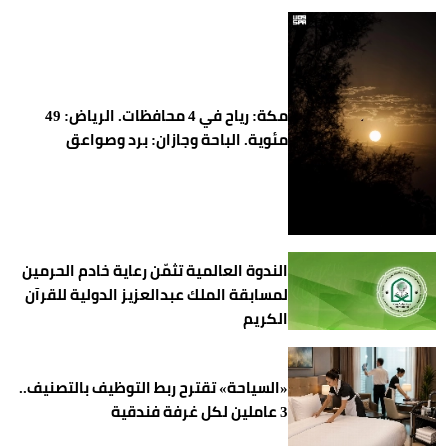
مكة: رياح في 4 محافظات. الرياض: 49
مئوية. الباحة وجازان: برد وصواعق
الندوة العالمية تثمّن رعاية خادم الحرمين
لمسابقة الملك عبدالعزيز الدولية للقرآن
الكريم
«السياحة» تقترح ربط التوظيف بالتصنيف..
3 عاملين لكل غرفة فندقية