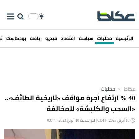
الرئيسية
محليات
سياسة
اقتصاد
فيديو
رياضة
بودكاست
ثق
عكاظ
>
محليات
40 % ارتفاع أجرة مواقف «تاريخية الطائف»..
«السحب والكلبشة» للمخالفة
10 أبريل 2023 - 03:44 | آخر تحديث 10 أبريل 2023 - 03:44