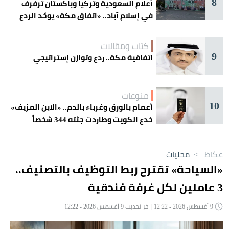
8
أعلام السعودية وتركيا وباكستان ترفرف
في إسلام آباد.. «اتفاق مكة» يوحّد الردع
كتاب ومقالات
9
اتفاقية مكة.. ردع وتوازن إستراتيجي
منوعات
10
أعمام بالورق وغرباء بالدم.. «الابن المزيف»
خدع الكويت وطاردت جثته 344 شخصاً
عكاظ
>
محليات
«السياحة» تقترح ربط التوظيف بالتصنيف..
3 عاملين لكل غرفة فندقية
9 أغسطس 2026 - 12:22 | آخر تحديث 9 أغسطس 2026 - 12:22