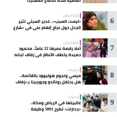
اتفاقية مكة للدفاع المشترك
ثقافة وفن
6
«ليست السبب».. غدير السبتي تثير
الجدل حول نجاح إلهام علي في «شارع
الأعشى»
ثقافة وفن
7
أعاد رقصة عمرها 32 عاماً.. محمود
حميدة يخطف الأنظار في زفاف ابنته
منوعات
8
ميسي ونجوم هوليوود بالقائمة..
هل يحتفل رونالدو وجورجينا بـ«زفاف
القرن» غداً؟
محليات
9
غالبيتها في الرياض ومكة..
«جدارات» تطرح 5891 وظيفة
للسعوديين هذا الأسبوع