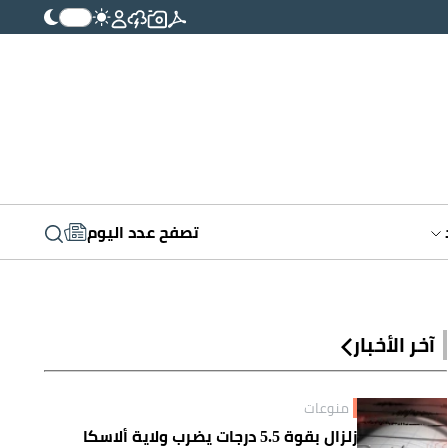
تصفح عدد اليوم
آخر الأخبار
منوعات
زلزال بقوة 5.5 درجات يضرب ولاية ألاسكا