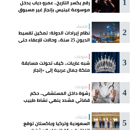
1
رقم يكسر التاريخ.. عمرو دياب يدخل
موسوعة غينيس بإنجاز غير مسبوق
اقتصاد
2
نظام إيرادات الدولة: تمكين تقسيط
الديون 25 سنة.. وحالات للإعفاء حتى
مليون ريال
منوعات
3
شبه عاريات.. كيف تحولت مسابقة
ملكة جمال عربية إلى «إتجار
بالقاصرات»؟
منوعات
4
رشوة داخل المستشفى.. حكم
قضائي مشدد ينهي نشاط طبيب
مغربي
محليات
5
السعودية وتركيا وباكستان توقع