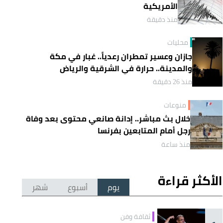
الأمريكية
منذ دقيقة
محليات
جازان وعسير تمطران رعدياً.. غبار في مكة
والمدينة.. حرارة في الشرقية والرياض
منذ 26 دقيقة
منوعات
خلال بث مباشر.. إدانة صانعي محتوى بعد وفاة
رجل أمام المتابعين بفرنسا
منذ ساعة
الأكثر قراءة
يوم
أسبوع
شهر
ثقافة وفن