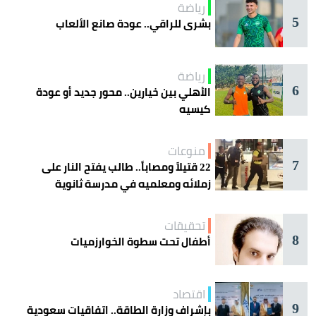
رياضة
5
بشرى للراقي.. عودة صانع الألعاب
رياضة
6
الأهلي بين خيارين.. محور جديد أو عودة
كيسيه
منوعات
7
22 قتيلاً ومصاباً.. طالب يفتح النار على
زملائه ومعلميه في مدرسة ثانوية
تحقيقات
8
أطفال تحت سطوة الخوارزميات
اقتصاد
9
بإشراف وزارة الطاقة.. اتفاقيات سعودية