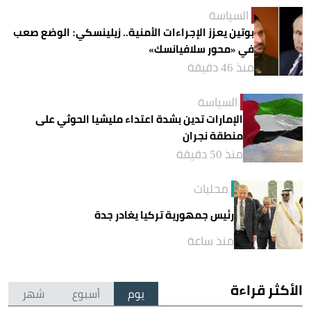
السياسة
بوتين يعزز الإجراءات الأمنية.. زيلينسكي: الوضع صعب
في «محور سلافيانسك»
منذ 46 دقيقة
السياسة
الإمارات تدين بشدة اعتداء مليشيا الحوثي على
منطقة نجران
منذ 50 دقيقة
محليات
رئيس جمهورية تركيا يغادر جدة
منذ ساعة
الأكثر قراءة
يوم
أسبوع
شهر