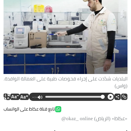
البلديات شدّدت على إجراء فحوصات طبية على العمالة الوافدة.
(واس)
--:--
تابع قناة عكاظ على الواتساب
«عكاظ» (الرياض) okaz_ online@