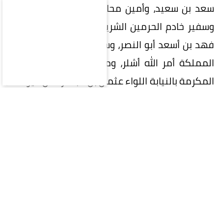
سعد بن سعيد، وأمين محافظة جدة إحسان بافقيه،
وسفير خادم الحرمين الشريفين لدى جمهورية تركيا
فهد بن أسعد أبو النصر، وسفير جمهورية تركيا لدى
المملكة أمر الله أشلر، ومدير شرطة منطقة مكة
المكرمة بالنيابة اللواء عثمان بن عبدالرحمن اليوسف،
ومدير المراسم الملكية بمنطقة مكة المكرمة أحمد
بن عبدالله بن ظافر.
المقالة التالية