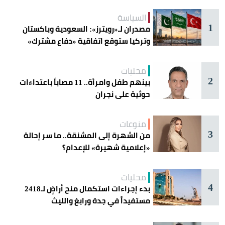
السياسة
1
مصدران لـ«رويترز»: السعودية وباكستان
وتركيا ستوقع اتفاقية «دفاع مشترك»
اليوم في جدة
محليات
2
بينهم طفل وامرأة.. 11 مصاباً باعتداءات
حوثية على نجران
منوعات
3
من الشهرة إلى المشنقة.. ما سر إحالة
«إعلامية شهيرة» للإعدام؟
محليات
4
بدء إجراءات استكمال منح أراضٍ لـ2418
مستفيداً في جدة ورابغ والليث