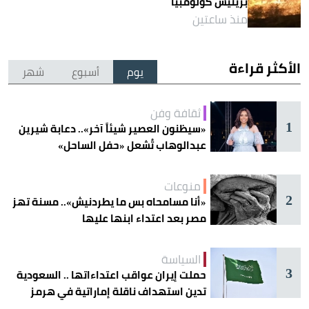
بريتيش كولومبيا
منذ ساعتين
الأكثر قراءة
يوم
أسبوع
شهر
ثقافة وفن
1
«سيظنون العصير شيئاً آخر».. دعابة شيرين
عبدالوهاب تُشعل «حفل الساحل»
منوعات
2
«أنا مسامحاه بس ما يطردنيش».. مسنة تهز
مصر بعد اعتداء ابنها عليها
السياسة
3
حملت إيران عواقب اعتداءاتها .. السعودية
تدين استهداف ناقلة إماراتية في هرمز