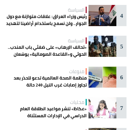
السياسة
4
رئيس وزراء العراق: علاقات متوازنة مع دول
الجوار.. ولن نسمح باستخدام أراضينا لتهديد
أمنها
السياسة
5
«تحالف الإرهاب» على ضفتَي باب المندب..
الحوثي و«القاعدة الصومالية» يوسّعان
دائرة الخطر
منوعات
6
منظمة الصحة العالمية تدعو للحذر بعد
تجاوز إصابات غرب النيل 240 حالة
محليات
7
«عكاظ» تنشر مواعيد انطلاقة العام
الدراسي في الإدارات المستثناة