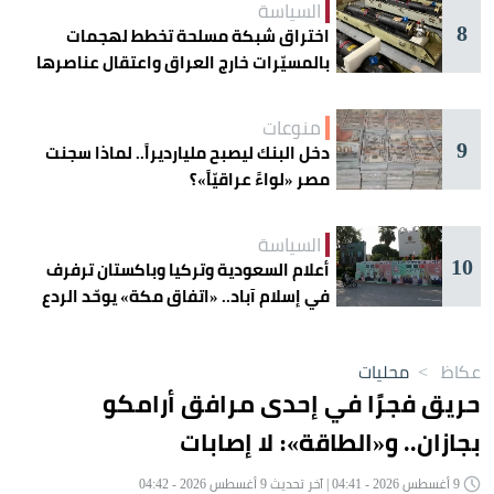
السياسة
8
اختراق شبكة مسلحة تخطط لهجمات
بالمسيّرات خارج العراق واعتقال عناصرها
منوعات
9
دخل البنك ليصبح مليارديراً.. لماذا سجنت
مصر «لواءً عراقيّاً»؟
السياسة
10
أعلام السعودية وتركيا وباكستان ترفرف
في إسلام آباد.. «اتفاق مكة» يوحّد الردع
عكاظ
>
محليات
حريق فجرًا في إحدى مرافق أرامكو
بجازان.. و«الطاقة»: لا إصابات
9 أغسطس 2026 - 04:41 | آخر تحديث 9 أغسطس 2026 - 04:42