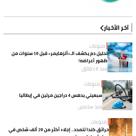
آخر الأخبار
منوعات
تحليل دم يكشف الـ«ألزهايمر» قبل 10 سنوات من
ظهور أعراضه!
منذ 8 دقائق
منوعات
سبعيني يدهس 4 دراجين مرتين في إيطاليا
منذ ساعتين
منوعات
حرائق كندا تتمدد.. إجلاء أكثر من 20 ألف شخص في