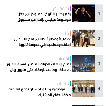
ثقافة وفن
1
رقم يكسر التاريخ.. عمرو دياب يدخل
موسوعة غينيس بإنجاز غير مسبوق
منوعات
2
22 قتيلاً ومصاباً.. طالب يفتح النار على
زملائه ومعلميه في مدرسة ثانوية
اقتصاد
3
نظام إيرادات الدولة: تمكين تقسيط الديون
25 سنة.. وحالات للإعفاء حتى مليون ريال
محليات
4
السعودية وتركيا وباكستان توقع اتفاقية
مكة للدفاع المشترك