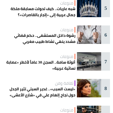
منوعات
5
شبه عاريات.. كيف تحولت مسابقة ملكة
جمال عربية إلى «إتجار بالقاصرات»؟
منوعات
6
رشوة داخل المستشفى.. حكم قضائي
مشدد ينهي نشاط طبيب مغربي
منوعات
7
أنوثة سامة.. السجن 30 عاماً لأخطر «عصابة
نسائية عربية»
ثقافة وفن
8
«ليست السبب».. غدير السبتي تثير الجدل
حول نجاح إلهام علي في «شارع الأعشى»
منوعات