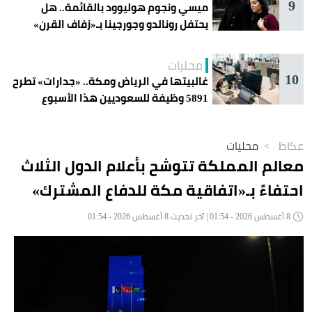
9
ميسي ونجوم هوليوود بالقائمة.. هل
يحتفل رونالدو وجورجينا بـ«زفاف القرن»
غداً؟
محليات
10
غالبيتها في الرياض ومكة.. «جدارات» تطرح
5891 وظيفة للسعوديين هذا الأسبوع
عكاظ
>
محليات
معالم المملكة تتوشح بأعلام الدول الثلاث
احتفاءً بـ«اتفاقية مكة للدفاع المشترك»
8 أغسطس 2026 - 01:54 | آخر تحديث 8 أغسطس 2026 - 01:54