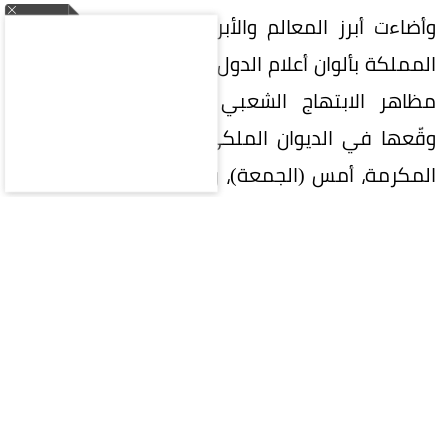
وأضاءت أبرز المعالم والأبراج في عدد من مناطق
المملكة بألوان أعلام الدول الثلاث، في مشهد واكب
مظاهر الابتهاج الشعبي بتوقيع الاتفاقية التي
وقّعها في الديوان الملكي بقصر الصفا في مكة
المكرمة، أمس (الجمعة)، ولي العهد رئيس مجلس
الوزراء الأمير محمد بن سلمان بن عبدالعزيز، والرئيس
التركي رجب طيب أردوغان، ورئيس وزراء باكستان
محمد شهباز شريف.
وتأتي مظاهر الاحتفاء تأكيداً على العلاقات المتميزة
بين المملكة وتركيا وباكستان، وانطلاقاً من الروابط
التاريخية الراسخة بين الدول الثلاث، وبناءً على أواصر