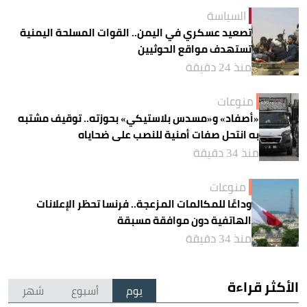
السياسة
تصعيد عسكري في اليمن.. القوات المسلحة اليمنية
تستهدف مواقع الحوثيين
منذ 24 دقيقة
منوعات
«أصفاد» و«مسدس بلاستيكي» بحوزته.. توقيف مشتبه
به انتحل صفات أمنية للنصب على ضحاياه
منذ 34 دقيقة
منوعات
وداعًا للمكالمات المزعجة.. فرنسا تحظر الإعلانات
الهاتفية دون موافقة مسبقة
منذ 34 دقيقة
الأكثر قراءة
يوم
أسبوع
شهر