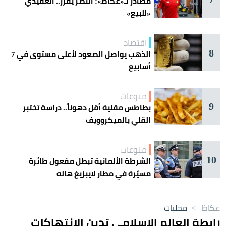
مصادر لـ«عكاظ»: النصر يقرر.. العقيدي
«للبيع»
اقتصاد
8
الذهب يواصل الصعود لأعلى مستوى في 7
أسابيع
منوعات
9
بطاطس مقلية أقل دهوناً.. دراسة تختبر
القلي بالميكروويف
منوعات
10
الشرطة الألمانية تبطل مفعول طائرة
مسيّرة في مطار لايبزيغ هاله
عكاظ
>
محليات
رابطة العالم الإسلامي تدين الانتهاكات