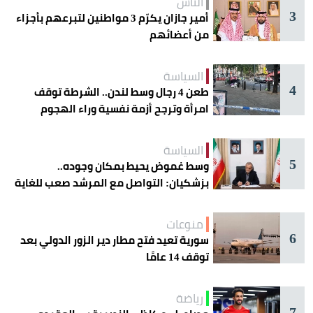
الناس
3
أمير جازان يكرّم 3 مواطنين لتبرعهم بأجزاء
من أعضائهم
السياسة
4
طعن 4 رجال وسط لندن.. الشرطة توقف
امرأة وترجح أزمة نفسية وراء الهجوم
السياسة
5
وسط غموض يحيط بمكان وجوده..
بزشكيان: التواصل مع المرشد صعب للغاية
منوعات
6
سورية تعيد فتح مطار دير الزور الدولي بعد
توقف 14 عامًا
رياضة
7