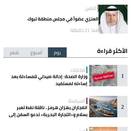
الناس
العنزي عضواً في مجلس منطقة تبوك
منذ 21 دقيقة
الأكثر قراءة
يوم
أسبوع
شهر
محليات
1
وزارة الصحة: إحالة صيدلي للمساءلة بعد
إساءته لمستفيد
السياسة
2
انفجاران يهزان هرمز.. ناقلة نفط تعبر
بسلام و«التجارة البحرية» تدعو السفن إلى
الحذر